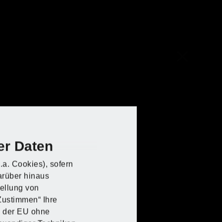
er Daten
.a. Cookies), sofern
arüber hinaus
tellung von
„Zustimmen“ Ihre
lb der EU ohne