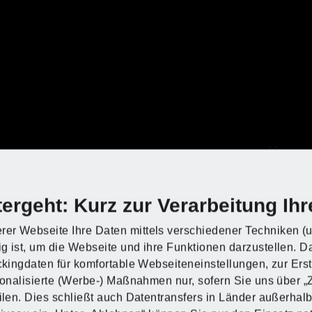
n?
n?
n?
n?
n?
n?
Informationen zur
Verarbeitung Ihrer
ergeht: Kurz zur Verarbeitung Ihr
Daten!
rer Webseite Ihre Daten mittels verschiedener Techniken (u
Durch das Abspielen dieses YouTube-Videos
g ist, um die Webseite und ihre Funktionen darzustellen. D
d
d
d
d
d
d
ackingdaten für komfortable Webseiteneinstellungen, zur Ers
werden Daten an die Google Ltd., Irland,
rsonalisierte (Werbe-) Maßnahmen nur, sofern Sie uns über 
übermittelt und Cookies auf Ihrem Endgerät
eilen. Dies schließt auch Datentransfers in Länder außerha
gesetzt. Mit Klick auf das Video stimmen Sie