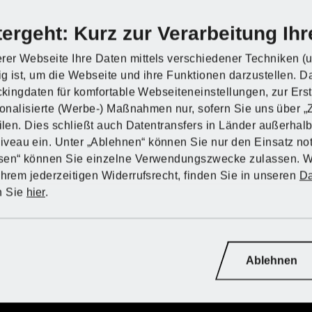
ergeht: Kurz zur Verarbeitung Ihr
rer Webseite Ihre Daten mittels verschiedener Techniken (u
g ist, um die Webseite und ihre Funktionen darzustellen. D
Entdecke PARKSI
Entdecke PARKSI
Entdecke PARKSI
Entdecke PARKSI
Entdecke PARKSI
Entdecke PARKSI
ackingdaten für komfortable Webseiteneinstellungen, zur Ers
rsonalisierte (Werbe-) Maßnahmen nur, sofern Sie uns über 
eilen. Dies schließt auch Datentransfers in Länder außerha
Zum Onlineshop
Zum Onlineshop
Zum Onlineshop
Zum Onlineshop
Zum Onlineshop
Zum Onlineshop
eau ein. Unter „Ablehnen“ können Sie nur den Einsatz no
ssen“ können Sie einzelne Verwendungszwecke zulassen. W
PARKSIDE® Elektro-
PARKSIDE
Ihrem jederzeitigen Widerrufsrecht, finden Sie in unseren
Da
Laubsauger und -bläser
PERFORMANCE® El
n Sie
hier
.
»PELSB 2600 A1«
Axial-Laubbläser »
1650 A1«
Ablehnen
d
d
d
d
d
d