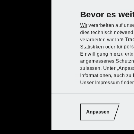
Bevor es weit
Wir
verarbeiten auf unse
dies technisch notwendi
verarbeiten wir Ihre Tr
Statistiken oder für pe
Einwilligung hierzu ert
angemessenes Schutzniv
zulassen. Unter „Anpa
Informationen, auch zu 
Unser Impressum finde
Anpassen
Hol dir PARKSIDE bei Kauflan
Hol dir PARKSIDE bei Kauflan
Hol dir PARKSIDE bei Kauflan
Hol dir PARKSIDE bei Kauflan
Hol dir PARKSIDE bei Kauflan
Hol dir PARKSIDE bei Kauflan