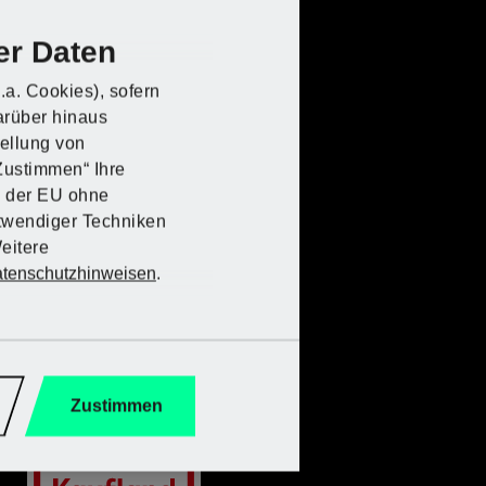
er Daten
.a. Cookies), sofern
arüber hinaus
DE bei Lidl
DE bei Lidl
DE bei Lidl
DE bei Lidl
DE bei Lidl
DE bei Lidl
tellung von
„Zustimmen“ Ihre
lb der EU ohne
twendiger Techniken
eitere
tenschutzhinweisen
.
ektro-
PPELB
Zustimmen