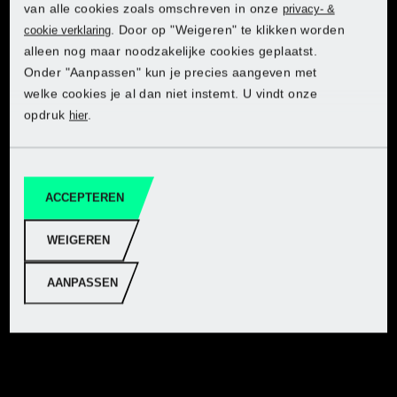
van alle cookies zoals omschreven in onze
privacy- &
. Door op "Weigeren" te klikken worden
cookie verklaring
HSS-spiraalborenset, 4 of 5
delig PARKSIDE®
alleen nog maar noodzakelijke cookies geplaatst.
Ontdek PARKSIDE in de Lidl-
Ontdek PARKSIDE in de Lidl-
Ontdek PARKSIDE in de Lidl-
Ontdek PARKSIDE in de Lidl-
Ontdek PARKSIDE in de Lidl-
Onder "Aanpassen" kun je precies aangeven met
onlineshop
onlineshop
onlineshop
onlineshop
onlineshop
welke cookies je al dan niet instemt. U vindt onze
opdruk
.
hier
Naar webshop
Naar webshop
Naar webshop
Naar webshop
Naar webshop
ACCEPTEREN
Klopboormachine
WEIGEREN
PARKSIDE® PSBM750
AANPASSEN