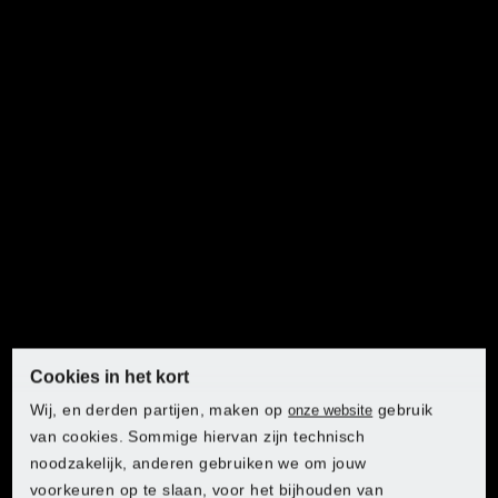
Accutuinschaar 4 V
PARKSIDE® PAGS4
Accu gras- en heggenschaar
4 V PARKSIDE® PGSA4
Cookies in het kort
Wij, en derden partijen, maken op
gebruik
onze website
van cookies. Sommige hiervan zijn technisch
noodzakelijk, anderen gebruiken we om jouw
Meer producten weergeven
voorkeuren op te slaan, voor het bijhouden van