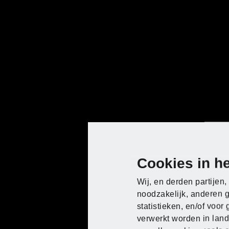
Cookies in he
Gebruiksaanwijzing
Wij, en derden partije
noodzakelijk, anderen 
statistieken, en/of voo
verwerkt worden in land