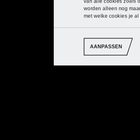
van alle cookies zoals
worden alleen nog maar
met welke cookies je al
AANPASSEN
Stap voor stap n
het
perfecte gaz