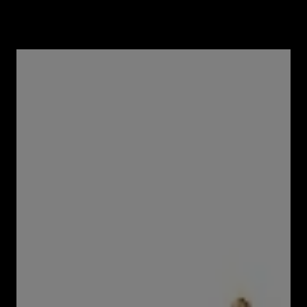
Speciale boren PARKSIDE®
Set
: 3-, 4-, 5- of 8-delig
Varianten
Selecteer variant
Product kopen
Product omschrijving
Eigenschappen