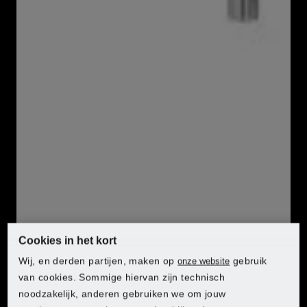
Houtboor met verzinkers:
8-delige set voor hout
Voorboren en verzinken in één werkgang
Boor van koolstofstaal
Incl. inbussleutel
8-delig
Ø 3 - 6 mm
Penboor:
5-delige set voor hout
Van HSS-staal met titaniumcoating
Freesboor:
5-delige set voor hout
Van HSS-staal met titaniumcoating
Cookies in het kort
Materiaal
Wij, en derden partijen, maken op
gebruik
onze website
van cookies. Sommige hiervan zijn technisch
Staal
noodzakelijk, anderen gebruiken we om jouw