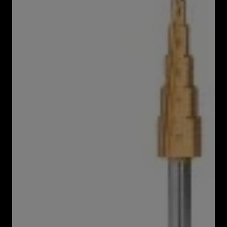
Geschikt voor alle gangbare boormachines en
accuschroevendraaiers
Trapboor:
3-delig
voor metaal
Van HSS-staal met titaniumcoating
Multifunctionele boor:
4-delige set voor hout en metaal
1 plaatstaalboor voor metaal
1 trapboor voor metaal
1 freesboor voor hout
1 verzinker voor hout en metaal
Van HSS-staal met titaniumcoating
Forstnerboor:
5-delige set voor hout
Boor van koolstofstaal
Bewaar het contactadres
Ø 15 - 35 mm