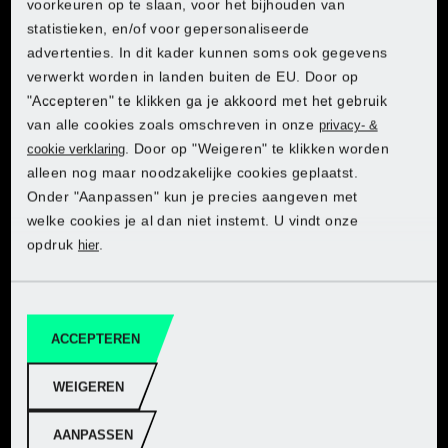
voorkeuren op te slaan, voor het bijhouden van
statistieken, en/of voor gepersonaliseerde
Afmetingen
advertenties. In dit kader kunnen soms ook gegevens
verwerkt worden in landen buiten de EU. Door op
Trapboor:
"Accepteren" te klikken ga je akkoord met het gebruik
ca. 4-12 mm
van alle cookies zoals omschreven in onze
privacy- &
ca. 4-20 mm
. Door op "Weigeren" te klikken worden
cookie verklaring
ca. 4-32 mm
alleen nog maar noodzakelijke cookies geplaatst.
Ontdek PARKSIDE in de Lidl-
Ontdek PARKSIDE in de Lidl-
Ontdek PARKSIDE in de Lidl-
Ontdek PARKSIDE in de Lidl-
Ontdek PARKSIDE in de Lidl-
Multifunctionele boor:
Onder "Aanpassen" kun je precies aangeven met
Ontdek PARKSIDE in de Lidl-onlineshop
onlineshop
onlineshop
onlineshop
onlineshop
onlineshop
1x trapboor, maat ca. 4-12 mm
welke cookies je al dan niet instemt. U vindt onze
1x plaatstaalboor, maat ca. 8 - 20mm
opdruk
.
hier
1x freesboor, maat ca. 6 mm
Naar webshop
Naar webshop
Naar webshop
Naar webshop
Naar webshop
Naar webshop
1x verzinkboor, maat ca. 12,4 mm
Forstnerboor:
ca. 15 mm
ACCEPTEREN
ca. 20 mm
ca. 25 mm
WEIGEREN
ca. 30 mm
ca. 35 mm
AANPASSEN