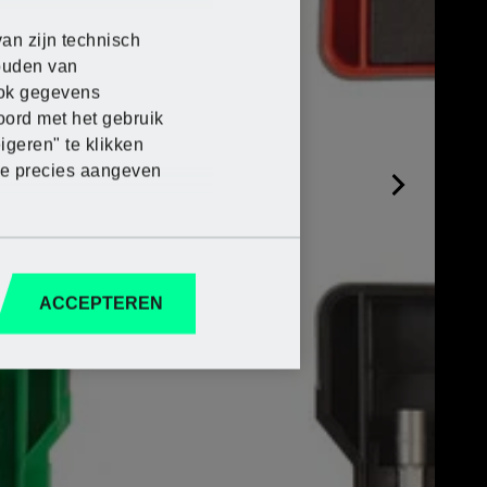
an zijn technisch
houden van
 ook gegevens
oord met het gebruik
 in de Lidl-
 in de Lidl-
 in de Lidl-
 in de Lidl-
 in de Lidl-
igeren" te klikken
je precies aangeven
 in de Lidl-onlineshop
ACCEPTEREN
epassingen
vensduur (gezandstraald)