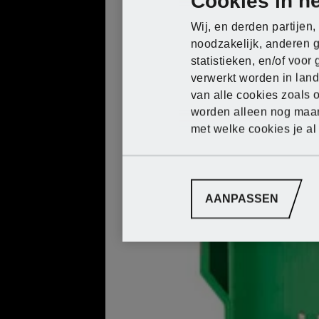
Cookies in he
Wij, en derden partije
noodzakelijk, anderen 
statistieken, en/of voo
verwerkt worden in land
van alle cookies zoals
worden alleen nog maar
Product omschrijving
met welke cookies je al
Beschrijving
AANPASSEN
HSS-staalboren:
15-delige set
Gemaakt van HSS-staal met tita
Steenboren:
15*-delige set
Gemaakt van carbonstaal met ca
Houtboren: