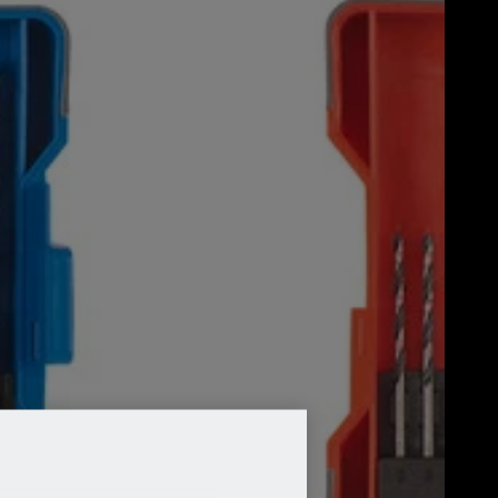
steenboren,
houtboren of
bitschroevendraaier
Product kopen