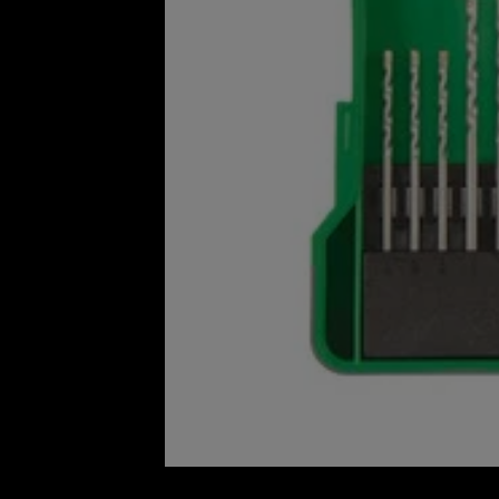
15-delige set
Gemaakt van carbonstaal met pr
Bitschroevendraaier:
37-delige set
Met 32 bits, 4 opzetkoppen en 