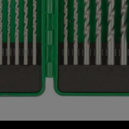
ecisie-centreerpunt – deels gebruineerd en gepolijst
1 magnetische snelwisselbithouder