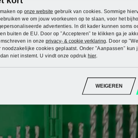
t kort
n, maken op
onze website
gebruik van cookies. Sommige hierv
gebruiken we om jouw voorkeuren op te slaan, voor het bij
r gepersonaliseerde advertenties. In dit kader kunnen soms
en buiten de EU. Door op "Accepteren" te klikken ga je akk
Ontdek PARKSIDE
Ontdek PARKSIDE
Ontdek PARKSIDE
Ontdek PARKSIDE
Ontdek PARKSIDE
 omschreven in onze
privacy- & cookie verklaring
. Door op "We
onlineshop
onlineshop
onlineshop
onlineshop
onlineshop
 noodzakelijke cookies geplaatst. Onder "Aanpassen" kun 
Ontdek PARKSIDE
 dan niet instemt. U vindt onze opdruk
hier
.
Naar webshop
Naar webshop
Naar webshop
Naar webshop
Naar webshop
Naar webshop
WEIGEREN
an-coating en 135° aangeslepen punt voor universele to
rbidepunten – extreem hittebestendig voor een lange le