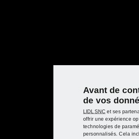
Outils
Avant de con
Liste d’achats
de vos donn
LIDL SNC
et ses partena
offrir une expérience o
Dimensions
technologies de paramét
personnalisés. Cela inc