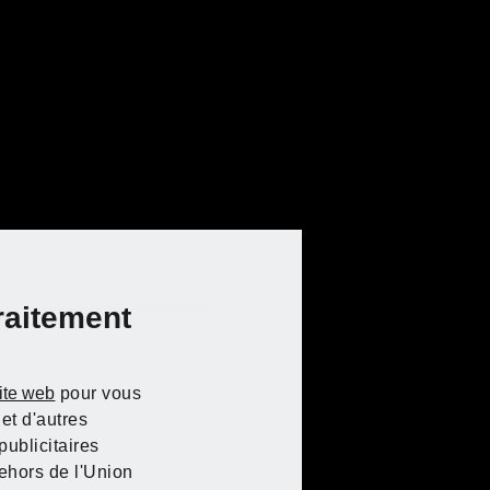
raitement
site web
pour vous
et d'autres
ublicitaires
ehors de l'Union