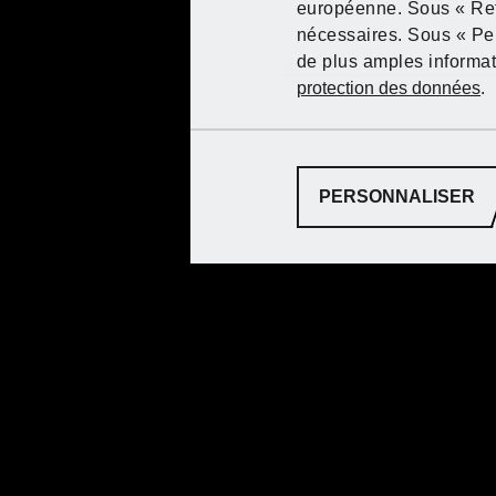
européenne. Sous « Refu
nécessaires. Sous « Per
de plus amples informati
Schéma
protection des données
.
PERSONNALISER
Attention