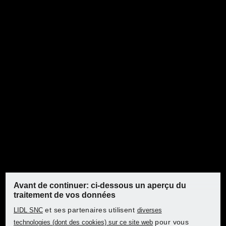
PARKSIDE® Enrouleur de
câble, 10 m
PARKSIDE® Rallonge
électrique PVK20M A2, 20
m
Avant de continuer: ci-dessous un aperçu du
traitement de vos données
et ses partenaires utilisent
LIDL SNC
diverses
pour vous
technologies (dont des cookies) sur ce site web