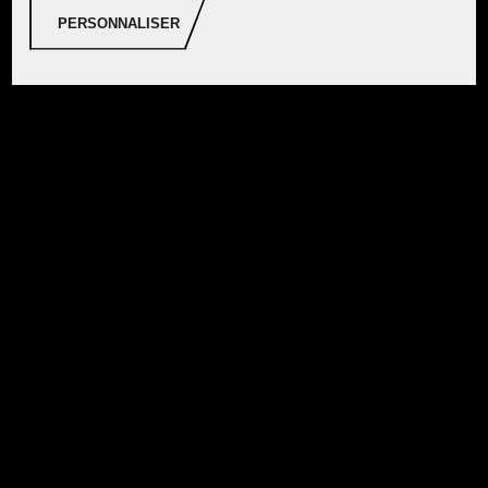
PERSONNALISER
PARKSIDE® Enrouleur de
câble, 12 m
PARKSIDE® Câble de
rallonge, 10 m