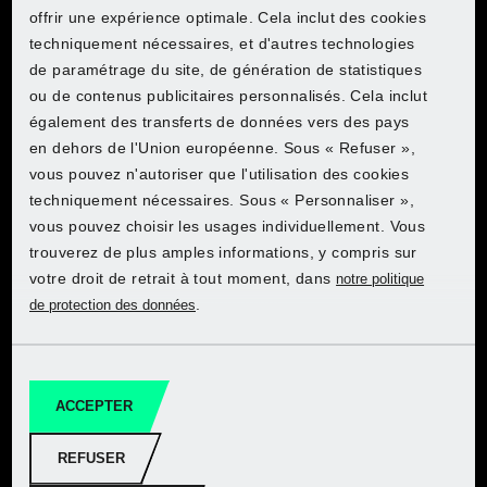
offrir une expérience optimale. Cela inclut des cookies
techniquement nécessaires, et d'autres technologies
de paramétrage du site, de génération de statistiques
ou de contenus publicitaires personnalisés. Cela inclut
PARKSIDE® Enrouleur de
également des transferts de données vers des pays
câble électrique, 5 m
en dehors de l'Union européenne. Sous « Refuser »,
vous pouvez n'autoriser que l'utilisation des cookies
techniquement nécessaires. Sous « Personnaliser »,
Découvrez PARKSIDE dans la
Découvrez PARKSIDE dans la
Découvrez PARKSIDE dans la
Découvrez PARKSIDE dans la
Découvrez PARKSIDE dans la
vous pouvez choisir les usages individuellement. Vous
boutique en ligne Lidl
boutique en ligne Lidl
boutique en ligne Lidl
boutique en ligne Lidl
boutique en ligne Lidl
trouverez de plus amples informations, y compris sur
votre droit de retrait à tout moment, dans
notre politique
.
de protection des données
Vers les offres
Vers les offres
Vers les offres
Vers les offres
Vers les offres
PARKSIDE® Enrouleur de
câble
ACCEPTER
REFUSER