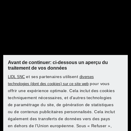
PARKSIDE® Lampe LED
sans fil PALA 2000 A2
Avant de continuer: ci-dessous un aperçu du
traitement de vos données
et ses partenaires utilisent
LIDL SNC
diverses
pour vous
technologies (dont des cookies) sur ce site web
offrir une expérience optimale. Cela inclut des cookies
techniquement nécessaires, et d'autres technologies
PARKSIDE® Lampe LED
de paramétrage du site, de génération de statistiques
rechargeable
ou de contenus publicitaires personnalisés. Cela inclut
également des transferts de données vers des pays
en dehors de l'Union européenne. Sous « Refuser »,