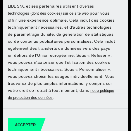
et ses partenaires utilisent
LIDL SNC
diverses
pour vous
technologies (dont des cookies) sur ce site web
offrir une expérience optimale. Cela inclut des cookies
La pince à bec
techniquement nécessaires, et d'autres technologies
de paramétrage du site, de génération de statistiques
Très précise, utilisée dans le domaine de l’électronique ou
ou de contenus publicitaires personnalisés. Cela inclut
du modélisme. Avec des mors fins et longs, la pince
également des transferts de données vers des pays
permet de saisir et de maintenir de petits éléments ou des
en dehors de l'Union européenne. Sous « Refuser »,
fils. Sa pointe étroite lui permet de se glisser dans des
vous pouvez n'autoriser que l'utilisation des cookies
espaces réduits.
techniquement nécessaires. Sous « Personnaliser »,
Découvrez PARKSIDE dans la
Découvrez PARKSIDE dans la
Découvrez PARKSIDE dans la
Découvrez PARKSIDE dans la
Découvrez PARKSIDE dans la
vous pouvez choisir les usages individuellement. Vous
boutique en ligne Lidl
boutique en ligne Lidl
boutique en ligne Lidl
boutique en ligne Lidl
boutique en ligne Lidl
trouverez de plus amples informations, y compris sur
votre droit de retrait à tout moment, dans
notre politique
.
de protection des données
Vers les offres
Vers les offres
Vers les offres
Vers les offres
Vers les offres
ACCEPTER