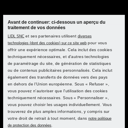
Avant de continuer: ci-dessous un aperçu du
traitement de vos données
et ses partenaires utilisent
LIDL SNC
diverses
pour vous
technologies (dont des cookies) sur ce site web
PARKSIDE® Assortiment de
offrir une expérience optimale. Cela inclut des cookies
joints
techniquement nécessaires, et d'autres technologies
de paramétrage du site, de génération de statistiques
ou de contenus publicitaires personnalisés. Cela inclut
également des transferts de données vers des pays
en dehors de l'Union européenne. Sous « Refuser »,
vous pouvez n'autoriser que l'utilisation des cookies
techniquement nécessaires. Sous « Personnaliser »,
Découvrez PARKSIDE dans la
Découvrez PARKSIDE dans la
Découvrez PARKSIDE dans la
Découvrez PARKSIDE dans la
Découvrez PARKSIDE dans la
vous pouvez choisir les usages individuellement. Vous
boutique en ligne Lidl
boutique en ligne Lidl
boutique en ligne Lidl
boutique en ligne Lidl
boutique en ligne Lidl
trouverez de plus amples informations, y compris sur
PARKSIDE® Roulettes
pivotantes
votre droit de retrait à tout moment, dans
notre politique
.
de protection des données