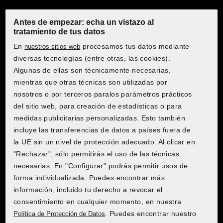
pieza de trabajo y proporcionan una seguridad adicional.
Antes de empezar: echa un vistazo al
tratamiento de tus datos
En
procesamos tus datos mediante
nuestros sitios web
diversas tecnologías (entre otras, las cookies).
Algunas de ellas son técnicamente necesarias,
mientras que otras técnicas son utilizadas por
nosotros o por terceros paralos parámetros prácticos
del sitio web, para creación de estadísticas o para
medidas publicitarias personalizadas. Esto también
incluye las transferencias de datos a países fuera de
la UE sin un nivel de protección adecuado. Al clicar en
"Rechazar", sólo permitirás el uso de las técnicas
necesarias. En "Configurar" podrás permitir usos de
Descubre PARKSIDE en la tienda
Descubre PARKSIDE en la tienda
Descubre PARKSIDE en la tienda
Descubre PARKSIDE en la tienda
Descubre PARKSIDE en la tienda
forma individualizada. Puedes encontrar más
online de Lidl
online de Lidl
online de Lidl
online de Lidl
online de Lidl
información, incluido tu derecho a revocar el
consentimiento en cualquier momento, en nuestra
. Puedes encontrar nuestro
Política de Protección de Datos
Práctico y resistente en