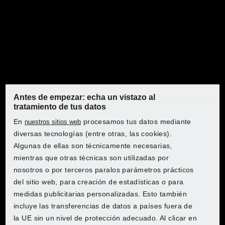
PARKSIDE® Bolsa /
Manguera / Dónut de riego /
Saco de transporte de agua
Antes de empezar: echa un vistazo al
tratamiento de tus datos
En
procesamos tus datos mediante
nuestros sitios web
diversas tecnologías (entre otras, las cookies).
Algunas de ellas son técnicamente necesarias,
mientras que otras técnicas son utilizadas por
PARKSIDE® Distribuidor
de 2 vías / Temporizador /
nosotros o por terceros paralos parámetros prácticos
Contador / Mini lanza de
del sitio web, para creación de estadísticas o para
riego
medidas publicitarias personalizadas. Esto también
incluye las transferencias de datos a países fuera de
la UE sin un nivel de protección adecuado. Al clicar en