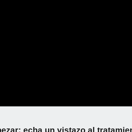
superficies
alta presión
PARKSIDE® Lava-aspirador 2
PARKSIDE® Hidroli
en 1
2400 W
zar: echa un vistazo al tratamie