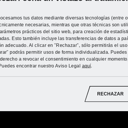
ocesamos tus datos mediante diversas tecnologías (entre ot
cnicamente necesarias, mientras que otras técnicas son uti
parámetros prácticos del sitio web, para creación de estadís
PARKSIDE® Limpiador de
PARKSIDE® Herrami
zadas. Esto también incluye las transferencias de datos a pa
superficies
limpieza para hidrol
Descubre PARKSI
Descubre PARKSI
Descubre PARKSI
Descubre PARKSI
Descubre PARKSI
ón adecuado. Al clicar en "Rechazar", sólo permitirás el uso
online de Lidl
online de Lidl
online de Lidl
online de Lidl
online de Lidl
rar" podrás permitir usos de forma individualizada. Puede
u derecho a revocar el consentimiento en cualquier momento
 Puedes encontrar nuestro Aviso Legal
aquí
.
A la tienda online
A la tienda online
A la tienda online
A la tienda online
A la tienda online
RECHAZAR
PARKSIDE® Lanza telescópica
PARKSIDE® Herrami
para hidrolimpiadora
limpieza