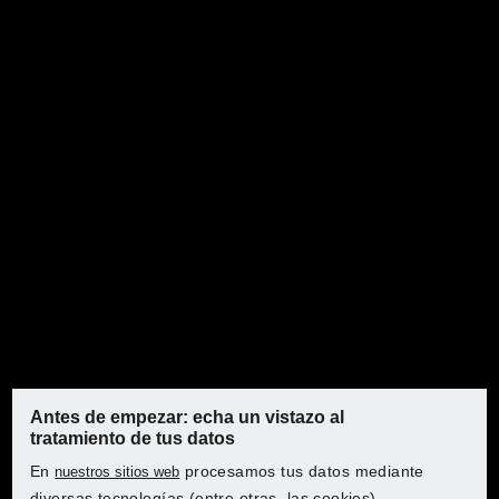
planas
PARKSIDE® ​​​​​​Set de
cubresuelos de tela no tejida,
1x2m
Antes de empezar: echa un vistazo al
tratamiento de tus datos
En
procesamos tus datos mediante
nuestros sitios web
diversas tecnologías (entre otras, las cookies).