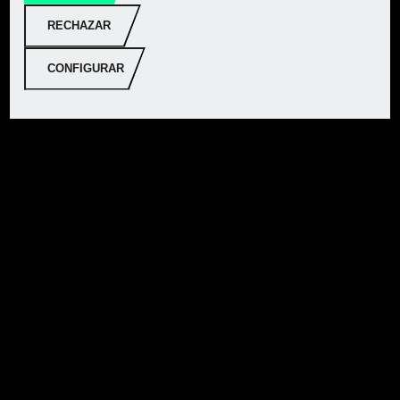
RECHAZAR
PARKSIDE® Juego de
empapelado de 5 piezas
CONFIGURAR
PARKSIDE® Juego de
pintar
Ver más productos