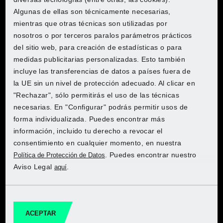
PARKSIDE® ​​​​​​Set de
Algunas de ellas son técnicamente necesarias,
cubresuelos de tela no tejida,
mientras que otras técnicas son utilizadas por
2x1,5m
nosotros o por terceros paralos parámetros prácticos
del sitio web, para creación de estadísticas o para
medidas publicitarias personalizadas. Esto también
incluye las transferencias de datos a países fuera de
la UE sin un nivel de protección adecuado. Al clicar en
"Rechazar", sólo permitirás el uso de las técnicas
necesarias. En "Configurar" podrás permitir usos de
Descubre PARKSIDE en la tienda
Descubre PARKSIDE en la tienda
Descubre PARKSIDE en la tienda
Descubre PARKSIDE en la tienda
Descubre PARKSIDE en la tienda
forma individualizada. Puedes encontrar más
PARKSIDE® ​​​​​​Set de
online de Lidl
online de Lidl
online de Lidl
online de Lidl
online de Lidl
información, incluido tu derecho a revocar el
cubresuelos de tela no tejida,
consentimiento en cualquier momento, en nuestra
1x10m
. Puedes encontrar nuestro
Política de Protección de Datos
Aviso Legal
.
aquí
A la tienda online
A la tienda online
A la tienda online
A la tienda online
A la tienda online
ACEPTAR