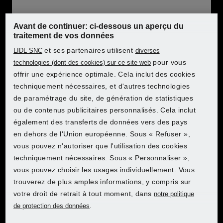
Pas de chaîne
0,325"
Avant de continuer: ci-dessous un aperçu du
Largeur du
1,47 mm
traitement de vos données
guide
et ses partenaires utilisent
LIDL SNC
diverses
pour vous
technologies (dont des cookies) sur ce site web
Nombre de
72
offrir une expérience optimale. Cela inclut des cookies
maillons de
transmission
techniquement nécessaires, et d'autres technologies
de paramétrage du site, de génération de statistiques
ou de contenus publicitaires personnalisés. Cela inclut
Longueur du
environ 52 cm
également des transferts de données vers des pays
guide
en dehors de l'Union européenne. Sous « Refuser »,
vous pouvez n'autoriser que l'utilisation des cookies
Longueur de
environ 44 cm
techniquement nécessaires. Sous « Personnaliser »,
coupe
Découvrez PARKSIDE dans la
Découvrez PARKSIDE dans la
Découvrez PARKSIDE dans la
Découvrez PARKSIDE dans la
Découvrez PARKSIDE dans la
vous pouvez choisir les usages individuellement. Vous
Découvrez PARKSIDE dans la boutique en
boutique en ligne Lidl
boutique en ligne Lidl
boutique en ligne Lidl
boutique en ligne Lidl
boutique en ligne Lidl
trouverez de plus amples informations, y compris sur
ligne Lidl
Épaisseur
aucune indication
votre droit de retrait à tout moment, dans
notre politique
maximale des
.
de protection des données
branches
Vers les offres
Vers les offres
Vers les offres
Vers les offres
Vers les offres
Vers les offres