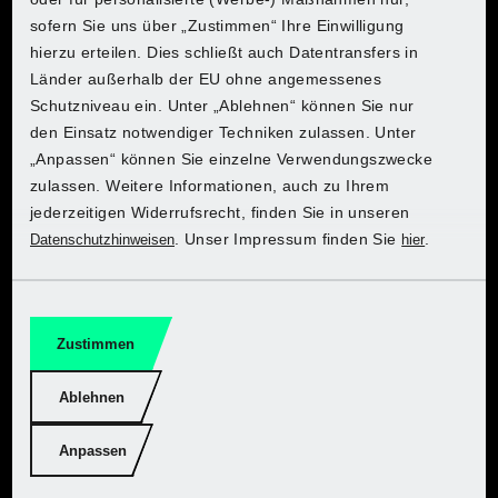
sofern Sie uns über „Zustimmen“ Ihre Einwilligung
Entdecke PARKSIDE bei Lidl
Entdecke PARKSIDE bei Lidl
Entdecke PARKSIDE bei Lidl
Entdecke PARKSIDE bei Lidl
Entdecke PARKSIDE bei Lidl
Entdecke PARKSIDE bei Lidl
Entdecke PARKSIDE bei Lidl
Bemessungsspannung:
20 V
hierzu erteilen. Dies schließt auch Datentransfers in
Länder außerhalb der EU ohne angemessenes
Zum Onlineshop
Zum Onlineshop
Zum Onlineshop
Zum Onlineshop
Zum Onlineshop
Zum Onlineshop
Zum Onlineshop
Schutzniveau ein. Unter „Ablehnen“ können Sie nur
Kapazität:
2 Ah
den Einsatz notwendiger Techniken zulassen. Unter
„Anpassen“ können Sie einzelne Verwendungszwecke
Ladezustandsanzeige:
3-stufig
zulassen. Weitere Informationen, auch zu Ihrem
jederzeitigen Widerrufsrecht, finden Sie in unseren
Material:
Kunststoff
. Unser Impressum finden Sie
.
Datenschutzhinweisen
hier
Maße:
ca. 12,7 x 5,2 x 8,4 cm
Hol dir PARKSIDE bei Kaufland
Hol dir PARKSIDE bei Kaufland
Hol dir PARKSIDE bei Kaufland
Hol dir PARKSIDE bei Kaufland
Hol dir PARKSIDE bei Kaufland
Hol dir PARKSIDE bei Kaufland
Hol dir PARKSIDE bei Kaufland
Zustimmen
Gewicht:
ca. 440 g
Zum Onlineshop
Zum Onlineshop
Zum Onlineshop
Zum Onlineshop
Zum Onlineshop
Zum Onlineshop
Zum Onlineshop
Ablehnen
Anpassen