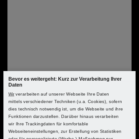
Leistungsstarker Lithium-Ionen-Akku mit 3-
stufiger Ladezustandsanzeige
Cell Balancing – längere Akku-Laufzeit, erhöhte
Akku-Lebensdauer
Höhere Akku-Ressource durch gleichmäßig
beanspruchte Zellen
Maximales Ladepotential
Gerät kompatibel mit allen Akkus der Serie
PARKSIDE X 20 V Team
Bevor es weitergeht: Kurz zur Verarbeitung Ihrer
Lieferung erfolgt ohne Ladegerät
Daten
verarbeiten auf unserer Webseite Ihre Daten
Wir
Das passende Ladegerät kannst du hier bestellen.
mittels verschiedener Techniken (u.a. Cookies), sofern
dies technisch notwendig ist, um die Webseite und ihre
Wo möchtest du einkaufen?
Wo möchtest du einkaufen?
Wo möchtest du einkaufen?
Wo möchtest du einkaufen?
Wo möchtest du einkaufen?
Wo möchtest du einkaufen?
Wo möchtest du einkaufen?
Produktmerkmale
Funktionen darzustellen. Darüber hinaus verarbeiten
wir Ihre Trackingdaten für komfortable
Webseiteneinstellungen, zur Erstellung von Statistiken
Typ:
Lithium-Ionen-Akku
oder für personalisierte (Werbe-) Maßnahmen nur,