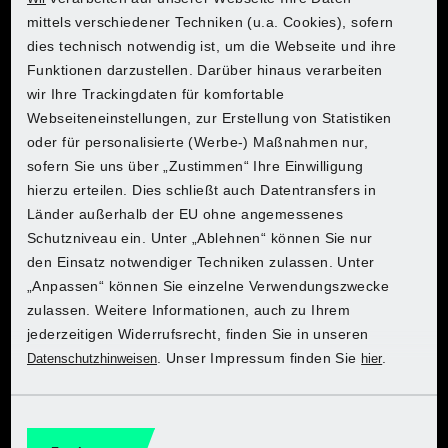
mittels verschiedener Techniken (u.a. Cookies), sofern
Betriebsart:
Akku-Betrieb
dies technisch notwendig ist, um die Webseite und ihre
Wo möchtest du einkaufen?
Wo möchtest du einkaufen?
Wo möchtest du einkaufen?
Wo möchtest du einkaufen?
Wo möchtest du einkaufen?
Wo möchtest du einkaufen?
Wo möchtest du einkaufen?
Funktionen darzustellen. Darüber hinaus verarbeiten
Akkuspannung:
2 Ah
wir Ihre Trackingdaten für komfortable
Webseiteneinstellungen, zur Erstellung von Statistiken
oder für personalisierte (Werbe-) Maßnahmen nur,
Kapazität:
20 V
sofern Sie uns über „Zustimmen“ Ihre Einwilligung
Hol dir PARKSIDE bei Kaufland
Hol dir PARKSIDE bei Kaufland
Hol dir PARKSIDE bei Kaufland
Hol dir PARKSIDE bei Kaufland
Hol dir PARKSIDE bei Kaufland
Hol dir PARKSIDE bei Kaufland
Hol dir PARKSIDE bei Kaufland
hierzu erteilen. Dies schließt auch Datentransfers in
Anzahl Gänge:
2
Länder außerhalb der EU ohne angemessenes
Zum Onlineshop
Zum Onlineshop
Zum Onlineshop
Zum Onlineshop
Zum Onlineshop
Zum Onlineshop
Zum Onlineshop
Schutzniveau ein. Unter „Ablehnen“ können Sie nur
Leerlaufdrehzahl:
1.Gang: ca. 0-430 min-
den Einsatz notwendiger Techniken zulassen. Unter
1;
„Anpassen“ können Sie einzelne Verwendungszwecke
2. Gang: ca. 0-1500
zulassen. Weitere Informationen, auch zu Ihrem
min-1
jederzeitigen Widerrufsrecht, finden Sie in unseren
. Unser Impressum finden Sie
.
Datenschutzhinweisen
hier
Max. Drehmoment:
45 Nm
Entdecke PARKSIDE bei Lidl
Entdecke PARKSIDE bei Lidl
Entdecke PARKSIDE bei Lidl
Entdecke PARKSIDE bei Lidl
Entdecke PARKSIDE bei Lidl
Entdecke PARKSIDE bei Lidl
Entdecke PARKSIDE bei Lidl
Drehmomentstufen:
25 + 1 Bohrstufe