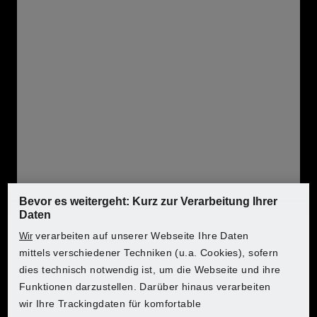
Im Aufbewahrungskoffer
Im Vergleich zum PARKSIDE Akku-
Schlagbohrschrauber PSBSA 20-Li B2:
bis zu 10 x längere Motorlebensdauer
Gerät kompatibel mit allen Akkus der Serie
PARKSIDE X 12 V Team
Lieferung erfolgt ohne Akku und Ladegerät
Produktmerkmale
Bevor es weitergeht: Kurz zur Verarbeitung Ihrer
Daten
verarbeiten auf unserer Webseite Ihre Daten
Wir
Betriebsart:
Akku-Betrieb
mittels verschiedener Techniken (u.a. Cookies), sofern
dies technisch notwendig ist, um die Webseite und ihre
Wo möchtest du einkaufen?
Wo möchtest du einkaufen?
Wo möchtest du einkaufen?
Wo möchtest du einkaufen?
Wo möchtest du einkaufen?
Wo möchtest du einkaufen?
Wo möchtest du einkaufen?
Akkuspannung:
12 V
Funktionen darzustellen. Darüber hinaus verarbeiten
wir Ihre Trackingdaten für komfortable
Anzahl Gänge:
2