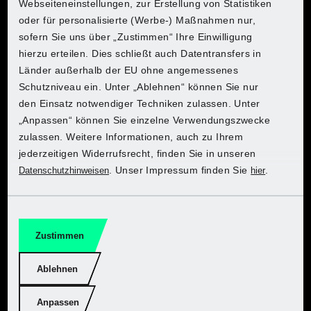
Webseiteneinstellungen, zur Erstellung von Statistiken
oder für personalisierte (Werbe-) Maßnahmen nur,
Leerlaufdrehzahl:
sofern Sie uns über „Zustimmen“ Ihre Einwilligung
1. Gang: 0 - 450 min-
Entdecke PARKSIDE bei Lidl
Entdecke PARKSIDE bei Lidl
Entdecke PARKSIDE bei Lidl
Entdecke PARKSIDE bei Lidl
Entdecke PARKSIDE bei Lidl
Entdecke PARKSIDE bei Lidl
Entdecke PARKSIDE bei Lidl
¹, 2. Gang: 0 - 1550
hierzu erteilen. Dies schließt auch Datentransfers in
min-¹
Länder außerhalb der EU ohne angemessenes
Zum Onlineshop
Zum Onlineshop
Zum Onlineshop
Zum Onlineshop
Zum Onlineshop
Zum Onlineshop
Zum Onlineshop
Schutzniveau ein. Unter „Ablehnen“ können Sie nur
Max. Drehmoment:
den Einsatz notwendiger Techniken zulassen. Unter
max. 45 Nm
„Anpassen“ können Sie einzelne Verwendungszwecke
zulassen. Weitere Informationen, auch zu Ihrem
Drehmomentstufen:
13
jederzeitigen Widerrufsrecht, finden Sie in unseren
. Unser Impressum finden Sie
.
Datenschutzhinweisen
hier
Schlagzahl:
22500 min-¹
Hol dir PARKSIDE bei Kaufland
Hol dir PARKSIDE bei Kaufland
Hol dir PARKSIDE bei Kaufland
Hol dir PARKSIDE bei Kaufland
Hol dir PARKSIDE bei Kaufland
Hol dir PARKSIDE bei Kaufland
Hol dir PARKSIDE bei Kaufland
Bohrfutterkapazität:
max. 0,35 mm bei 75
mm Länge
Zustimmen
Zum Onlineshop
Zum Onlineshop
Zum Onlineshop
Zum Onlineshop
Zum Onlineshop
Zum Onlineshop
Zum Onlineshop
Bohrdurchmesser:
ca. 35 mm in Holz, ca.
Ablehnen
13 mm in Ziegel, ca.
13 mm in Stahl
Anpassen