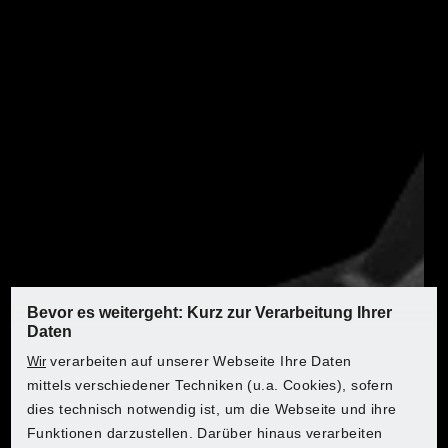
Eigenschaften
Leistungsstarker Lithium-Ionen-Akku mit 3-
stufiger Ladezustandsanzeige
Cell Balancing – längere Akku-Laufzeit, erhöhte
Akku-Lebensdauer
Höhere Akku-Ressource durch gleichmäßig
beanspruchte Zellen
Inkl. Anleitung
Kompatibel mit allen Geräten der Serie "X 20 V
TEAM"
Längere Laufzeit. Erhöhte Lebensdauer
Bevor es weitergeht: Kurz zur Verarbeitung Ihrer
Daten
Das passende Ladegerät kannst du hier bestellen.
verarbeiten auf unserer Webseite Ihre Daten
Wir
mittels verschiedener Techniken (u.a. Cookies), sofern
Produktmerkmale
dies technisch notwendig ist, um die Webseite und ihre
Wo möchtest du einkaufen?
Wo möchtest du einkaufen?
Wo möchtest du einkaufen?
Wo möchtest du einkaufen?
Wo möchtest du einkaufen?
Wo möchtest du einkaufen?
Wo möchtest du einkaufen?
Funktionen darzustellen. Darüber hinaus verarbeiten