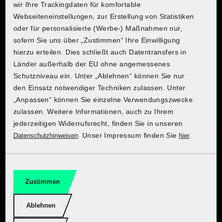
wir Ihre Trackingdaten für komfortable
Typ
Lithium-Ionen
Webseiteneinstellungen, zur Erstellung von Statistiken
oder für personalisierte (Werbe-) Maßnahmen nur,
sofern Sie uns über „Zustimmen“ Ihre Einwilligung
Bemessungsspannung
max. 20 V
Hol dir PARKSIDE bei Kaufland
Hol dir PARKSIDE bei Kaufland
Hol dir PARKSIDE bei Kaufland
Hol dir PARKSIDE bei Kaufland
Hol dir PARKSIDE bei Kaufland
Hol dir PARKSIDE bei Kaufland
Hol dir PARKSIDE bei Kaufland
hierzu erteilen. Dies schließt auch Datentransfers in
Länder außerhalb der EU ohne angemessenes
Kapazität
2 Ah
Zum Onlineshop
Zum Onlineshop
Zum Onlineshop
Zum Onlineshop
Zum Onlineshop
Zum Onlineshop
Zum Onlineshop
Schutzniveau ein. Unter „Ablehnen“ können Sie nur
den Einsatz notwendiger Techniken zulassen. Unter
Ladezustandsanzeige
3-stufig
„Anpassen“ können Sie einzelne Verwendungszwecke
zulassen. Weitere Informationen, auch zu Ihrem
Akku-Monitoring
keine Angabe
jederzeitigen Widerrufsrecht, finden Sie in unseren
. Unser Impressum finden Sie
.
Datenschutzhinweisen
hier
Material
TPE
Entdecke PARKSIDE bei Lidl
Entdecke PARKSIDE bei Lidl
Entdecke PARKSIDE bei Lidl
Entdecke PARKSIDE bei Lidl
Entdecke PARKSIDE bei Lidl
Entdecke PARKSIDE bei Lidl
Entdecke PARKSIDE bei Lidl
Maße
ca. L 12,7 x B 5,2 x H
Zustimmen
8,4 cm
Zum Onlineshop
Zum Onlineshop
Zum Onlineshop
Zum Onlineshop
Zum Onlineshop
Zum Onlineshop
Zum Onlineshop
Ablehnen
Gewicht
ca. 440 g