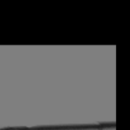
Akku und
Ladegerät
Aus der Serie
PARKSIDE X 20 V
Team
Schlagenergie
: 1
Joule
Schlagzahl
: 0–5000
min⁻¹
Produkt kaufen