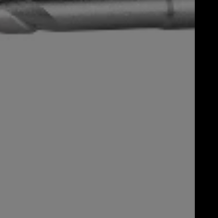
ku und Ladegerät
 Schlagwerk)