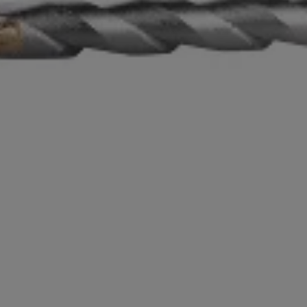
hrhammer »PABH 20-Li D4«, ohne Ak
Mauerwerk
rbohren (mit Schlagwerk), Schrauben oder Bohren (ohne