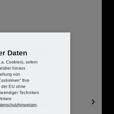
er Daten
.a. Cookies), sofern
arüber hinaus
tellung von
„Zustimmen“ Ihre
lb der EU ohne
twendiger Techniken
eitere
tenschutzhinweisen
.