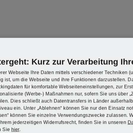
euerung über den Schalterdrücker
 optimale Beleuchtung des Arbeitsbereichs
tung
er
n?
n?
n?
n?
n?
n?
n?
us der Serie PARKSIDE X 20 V Team
ergeht: Kurz zur Verarbeitung Ihr
rer Webseite Ihre Daten mittels verschiedener Techniken (u
g ist, um die Webseite und ihre Funktionen darzustellen. D
d
d
d
d
d
d
d
kku-Betrieb
ackingdaten für komfortable Webseiteneinstellungen, zur Ers
rsonalisierte (Werbe-) Maßnahmen nur, sofern Sie uns über 
eilen. Dies schließt auch Datentransfers in Länder außerha
eine Angabe
eau ein. Unter „Ablehnen“ können Sie nur den Einsatz no
ssen“ können Sie einzelne Verwendungszwecke zulassen. W
a. 1 Joule
Ihrem jederzeitigen Widerrufsrecht, finden Sie in unseren
Da
n Sie
hier
.