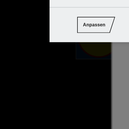
0
Schlagzahl:
Anpassen
0
Leerlaufdrehzahl:
2
Akkuspannung:
S
Werkzeugaufnahme:
i
Bohrdurchmesser:
4
Zubehör:
ja
Aufbewahrungskoffer: