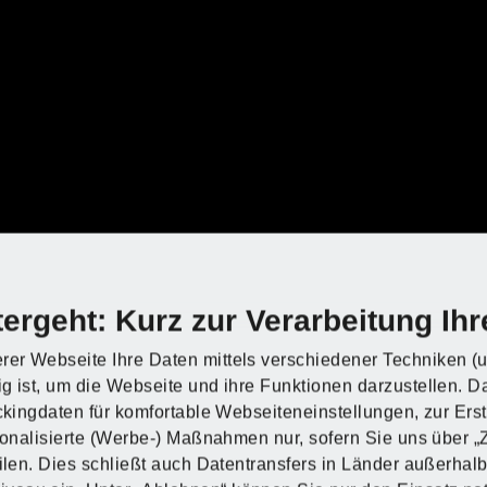
n?
n?
n?
n?
n?
n?
ergeht: Kurz zur Verarbeitung Ihr
rer Webseite Ihre Daten mittels verschiedener Techniken (u
g ist, um die Webseite und ihre Funktionen darzustellen. D
Entdecke PARKSI
Entdecke PARKSI
Entdecke PARKSI
Entdecke PARKSI
Entdecke PARKSI
Entdecke PARKSI
ackingdaten für komfortable Webseiteneinstellungen, zur Ers
rsonalisierte (Werbe-) Maßnahmen nur, sofern Sie uns über 
eilen. Dies schließt auch Datentransfers in Länder außerha
Zum Onlineshop
Zum Onlineshop
Zum Onlineshop
Zum Onlineshop
Zum Onlineshop
Zum Onlineshop