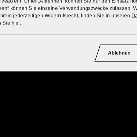
eau ein. Unter „Ablehnen“ können Sie nur den Einsatz no
ssen“ können Sie einzelne Verwendungszwecke zulassen. W
Ihrem jederzeitigen Widerrufsrecht, finden Sie in unseren
Da
n Sie
hier
.
Ablehnen
d
d
d
d
d
d
Lavendel
Da
den
Der mediterrane Dauerblüher verbreitet herrlichen
Die 
Duft, verträgt Trockenheit gut und kann deswegen
unzä