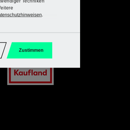
twendiger Techniken
eitere
tenschutzhinweisen
.
Zustimmen
hlien
farbenprächtigen Sommerblüher gibt es in
hligen Formen und Größen. Sie können