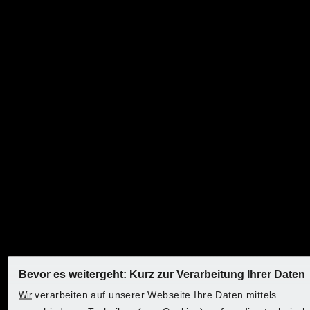
»PAMRC 250 A1 City«, mit Akku und
Ladestation
PARKSIDE® Mährobotergarage
Bevor es weitergeht: Kurz zur Verarbeitung Ihrer Daten
»PUMRG A1«
verarbeiten auf unserer Webseite Ihre Daten mittels
Wir