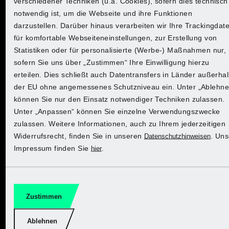
verschiedener Techniken (u.a. Cookies), sofern dies technisch
notwendig ist, um die Webseite und ihre Funktionen
darzustellen. Darüber hinaus verarbeiten wir Ihre Trackingdat
für komfortable Webseiteneinstellungen, zur Erstellung von
Statistiken oder für personalisierte (Werbe-) Maßnahmen nur,
sofern Sie uns über „Zustimmen“ Ihre Einwilligung hierzu
erteilen. Dies schließt auch Datentransfers in Länder außerha
der EU ohne angemessenes Schutzniveau ein. Unter „Ablehne
können Sie nur den Einsatz notwendiger Techniken zulassen.
Unter „Anpassen“ können Sie einzelne Verwendungszwecke
zulassen. Weitere Informationen, auch zu Ihrem jederzeitigen
Widerrufsrecht, finden Sie in unseren
. Uns
Datenschutzhinweisen
Impressum finden Sie
.
hier
PARKSIDE® 20 V Mähroboter
»PAMRS 750 A1 Smart«, mit Akku
und Ladestation
Zustimmen
Ablehnen