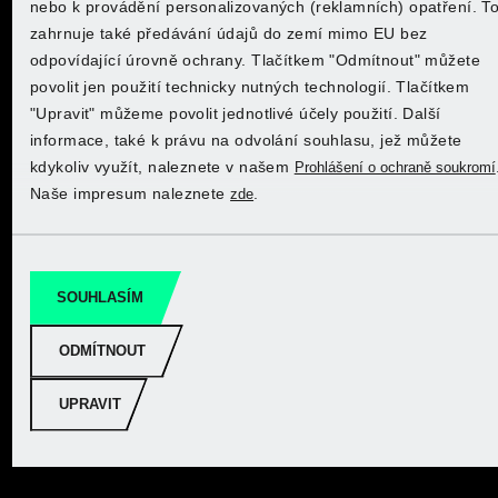
nebo k provádění personalizovaných (reklamních) opatření. T
zahrnuje také předávání údajů do zemí mimo EU bez
odpovídající úrovně ochrany. Tlačítkem "Odmítnout" můžete
povolit jen použití technicky nutných technologií. Tlačítkem
"Upravit" můžeme povolit jednotlivé účely použití. Další
informace, také k právu na odvolání souhlasu, jež můžete
kdykoliv využít, naleznete v našem
Prohlášení o ochraně soukromí
Naše impresum naleznete
.
zde
PARKSIDE® Robotická sekačka na
SOUHLASÍM
trávu PAMRS 750 A1 Smart
ODMÍTNOUT
UPRAVIT