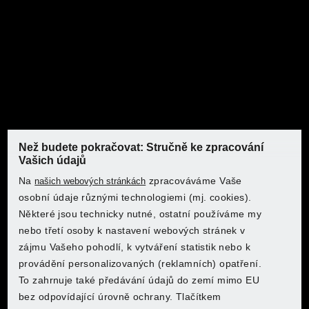
PARKSIDE® Sada
Než budete pokračovat: Stručně ke zpracování
děrovacích pil, 9dílná
Vašich údajů
Na
zpracováváme Vaše
našich webových stránkách
Kde chcete nakoupit?
Kde chcete nakoupit?
osobní údaje různými technologiemi (mj. cookies).
Některé jsou technicky nutné, ostatní používáme my
nebo třetí osoby k nastavení webových stránek v
zájmu Vašeho pohodlí, k vytváření statistik nebo k
provádění personalizovaných (reklamních) opatření.
Projděte si značku PARKSIDE v e-shopu
Projděte si značku PARKSIDE v e-shopu
To zahrnuje také předávání údajů do zemí mimo EU
Kde chcete nakoupit?
Kde chcete nakoupit?
Kde chcete nakoupit?
Kde chcete nakoupit?
Lidl
Lidl
PARKSIDE® Aku ruční
bez odpovídající úrovně ochrany. Tlačítkem
okružní pila PHKSA 20-Li