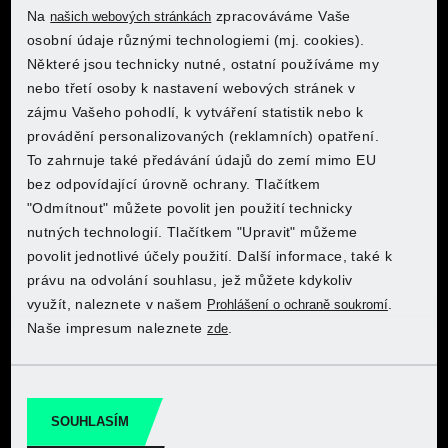
Na
zpracováváme Vaše
našich webových stránkách
Kde chcete nakoupit?
Kde chcete nakoupit?
osobní údaje různými technologiemi (mj. cookies).
Některé jsou technicky nutné, ostatní používáme my
PARKSIDE® Skládací
nebo třetí osoby k nastavení webových stránek v
schůdky
zájmu Vašeho pohodlí, k vytváření statistik nebo k
provádění personalizovaných (reklamních) opatření.
Projděte si značku PARKSIDE v e-shopu
Projděte si značku PARKSIDE v e-shopu
To zahrnuje také předávání údajů do zemí mimo EU
Kde chcete nakoupit?
Kde chcete nakoupit?
Kde chcete nakoupit?
Kde chcete nakoupit?
Lidl
Lidl
bez odpovídající úrovně ochrany. Tlačítkem
"Odmítnout" můžete povolit jen použití technicky
Přejít do e-shopu
Přejít do e-shopu
nutných technologií. Tlačítkem "Upravit" můžeme
povolit jednotlivé účely použití. Další informace, také k
Projděte si značku PARKSIDE v e-shopu
Projděte si značku PARKSIDE v e-shopu
Projděte si značku PARKSIDE v e-shopu
Projděte si značku PARKSIDE v e-shopu
právu na odvolání souhlasu, jež můžete kdykoliv
PARKSIDE® Hliníkový
Lidl
Lidl
Lidl
Lidl
využít, naleznete v našem
.
Prohlášení o ochraně soukromí
teleskopický žebřík
Naše impresum naleznete
.
zde
Přejít do e-shopu
Přejít do e-shopu
Přejít do e-shopu
Přejít do e-shopu
Projděte si značku PARKSIDE v e-shopu
Projděte si značku PARKSIDE v e-shopu
SOUHLASÍM
Kaufland
Kaufland