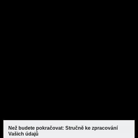
PARKSIDE® Hliníkové
schůdky
PARKSIDE® Hliníkové
schůdky
Než budete pokračovat: Stručně ke zpracování
Vašich údajů