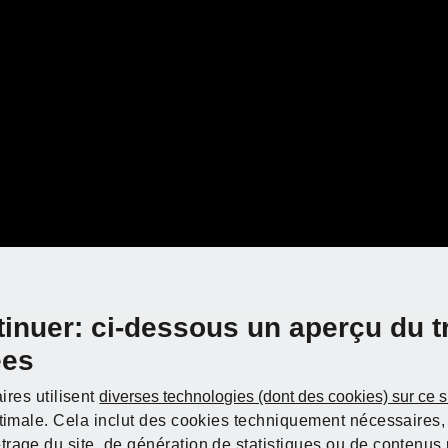
et à gradins / Foret HSS en
ier PARKSIDE
RFORMANCE®
tinuer: ci-dessous un aperçu du t
ées
ires utilisent
diverses technologies (dont des cookies) sur ce 
ptimale. Cela inclut des cookies techniquement nécessaires, 
rage du site, de génération de statistiques ou de contenus p