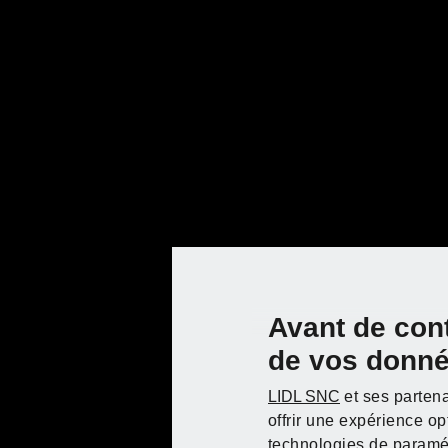
Forets hélicoïdaux HSS
For
PARKSIDE®
ac
PE
Avant de con
de vos donn
LIDL SNC
et ses partena
offrir une expérience o
technologies de paramét