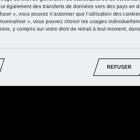
lut également des transferts de données vers des pays en d
Découvrez PARK
Découvrez PARK
Découvrez PARK
Découvrez PARK
Découvrez PARK
ser », vous pouvez n'autoriser que l'utilisation des cooki
boutique en ligne
boutique en ligne
boutique en ligne
boutique en ligne
boutique en ligne
sonnaliser », vous pouvez choisir les usages individuellem
ons, y compris sur votre droit de retrait à tout moment, dan
 d’embouts et de forets
Vers les offres
Vers les offres
Vers les offres
Vers les offres
Vers les offres
RKSIDE®
REFUSER
 de forets hélicoïdaux HSS, 4