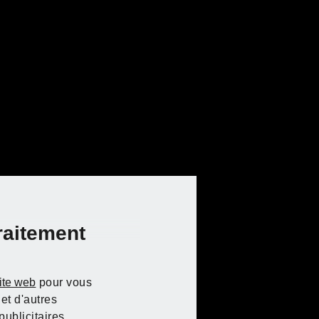
raitement
site web
pour vous
et d'autres
ublicitaires