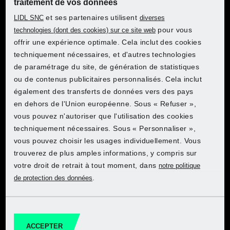
traitement de vos données
batterie et chargeur
PARKSIDE
et ses partenaires utilisent
LIDL SNC
diverses
PERFORMANCE®
pour vous
technologies (dont des cookies) sur ce site web
PPFBSA12
offrir une expérience optimale. Cela inclut des cookies
techniquement nécessaires, et d'autres technologies
de paramétrage du site, de génération de statistiques
ou de contenus publicitaires personnalisés. Cela inclut
également des transferts de données vers des pays
en dehors de l'Union européenne. Sous « Refuser »,
vous pouvez n'autoriser que l'utilisation des cookies
techniquement nécessaires. Sous « Personnaliser »,
Découvrez PARKSIDE dans la
Découvrez PARKSIDE dans la
Découvrez PARKSIDE dans la
Découvrez PARKSIDE dans la
Découvrez PARKSIDE dans la
PARKSIDE
vous pouvez choisir les usages individuellement. Vous
PERFORMANCE®
boutique en ligne Lidl
boutique en ligne Lidl
boutique en ligne Lidl
boutique en ligne Lidl
boutique en ligne Lidl
trouverez de plus amples informations, y compris sur
Ponceuse vibrante sans fil ou
votre droit de retrait à tout moment, dans
notre politique
Ponceuse excentrique sans
fil, 20 V
.
de protection des données
PAMSP20/PAESP20
Vers les offres
Vers les offres
Vers les offres
Vers les offres
Vers les offres
ACCEPTER