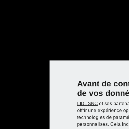
Avant de con
de vos donn
Mode d'emploi
LIDL SNC
et ses partena
offrir une expérience o
technologies de paramét
personnalisés. Cela inc