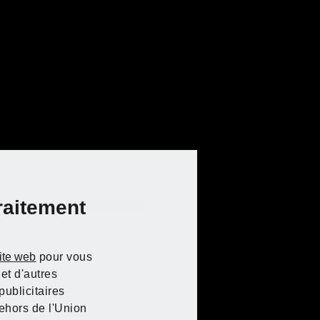
raitement
site web
pour vous
et d'autres
ublicitaires
ehors de l'Union