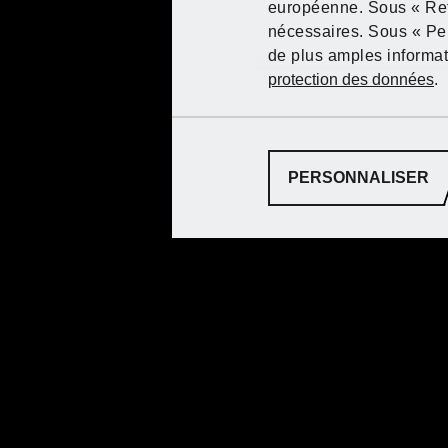
européenne. Sous « Refu
nécessaires. Sous « Per
de plus amples informati
protection des données
.
PERSONNALISER
Pas à pas vers u
pelouse parfaite