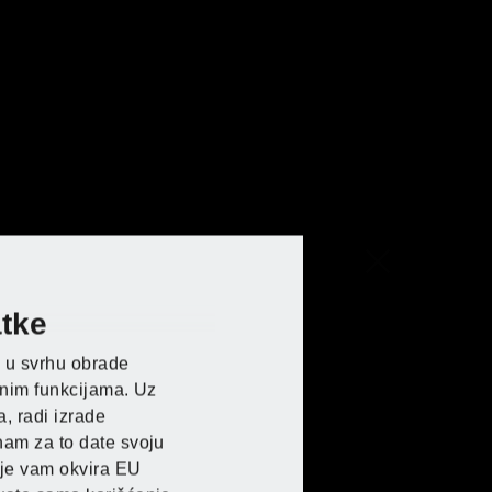
tke
E u Lidlu
E u Lidlu
E u Lidlu
E u Lidlu
a u svrhu obrade
enim funkcijama. Uz
, radi izrade
nam za to date svoju
lje vam okvira EU