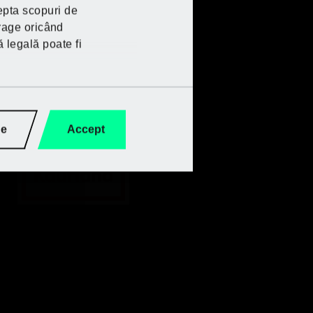
epta scopuri de
trage oricând
ă legală poate fi
ge
Accept