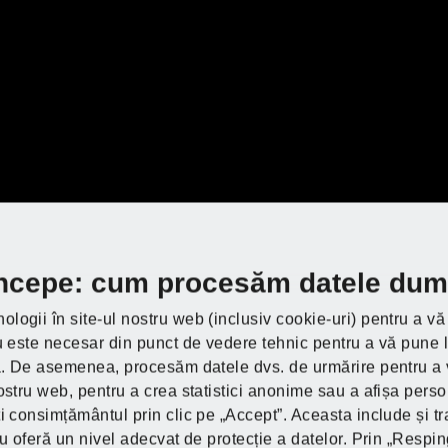
modele și controlează roboții de tuns iarb
t
PARKSIDE. Răspunsurile la întrebările ta
jos.
ați?
ați?
ați?
ați?
ați?
ați?
Informații privind
Informații privind
prelucrarea datelor
prelucrarea datelor
 începe: cum procesăm datele du
dumneavoastră!
dumneavoastră!
ologii în site-ul nostru web (inclusiv cookie-uri) pentru a v
u este necesar din punct de vedere tehnic pentru a vă pune la
Prin redarea acestui videoclip YouTube, datele
Prin redarea acestui videoclip YouTube, datele
Descoperă PARKS
ia. De asemenea, procesăm datele dvs. de urmărire pentru a v
sunt transmise către Google Ltd, Irlanda, iar
sunt transmise către Google Ltd, Irlanda, iar
Descoperă PARKS
Descoperă PARKS
Descoperă PARKS
Descoperă PARKS
Descoperă PARKS
ostru web, pentru a crea statistici anonime sau a afișa perso
modulele cookie sunt setate pe dispozitivul
modulele cookie sunt setate pe dispozitivul
i consimțământul prin clic pe „Accept”. Aceasta include și tr
dumneavoastră terminal. Făcând click pe
dumneavoastră terminal. Făcând click pe
nu oferă un nivel adecvat de protecție a datelor. Prin „Respi
Cumpără aici