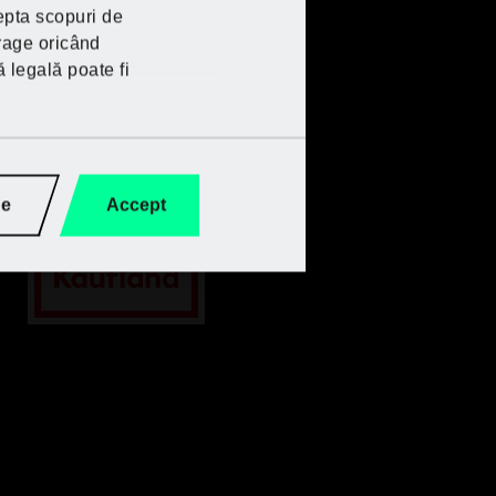
epta scopuri de
trage oricând
ă legală poate fi
ge
Accept