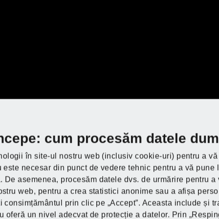
ise DIY, pur și simpl
ați?
ați?
ați?
ați?
ați?
ați?
Informații privind
prelucrarea datelor
 începe: cum procesăm datele du
dumneavoastră!
ologii în site-ul nostru web (inclusiv cookie-uri) pentru a v
u este necesar din punct de vedere tehnic pentru a vă pune la
Prin redarea acestui videoclip YouTube, datele
Descoperă PARKS
ia. De asemenea, procesăm datele dvs. de urmărire pentru a v
sunt transmise către Google Ltd, Irlanda, iar
Descoperă PARKS
Descoperă PARKS
Descoperă PARKS
Descoperă PARKS
Descoperă PARKS
ostru web, pentru a crea statistici anonime sau a afișa perso
modulele cookie sunt setate pe dispozitivul
i consimțământul prin clic pe „Accept”. Aceasta include și tr
dumneavoastră terminal. Făcând click pe
nu oferă un nivel adecvat de protecție a datelor. Prin „Respi
Cumpără aici