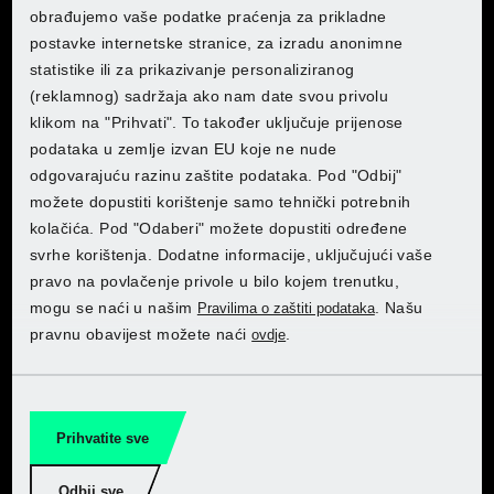
svakom zadaćom. Počnimo s radom!
obrađujemo vaše podatke praćenja za prikladne
Gdje bite željeli kupovati?
Gdje bite željeli kupovati?
Gdje bite željeli kupovati?
Gdje bite željeli kupovati?
Gdje bite željeli kupovati?
postavke internetske stranice, za izradu anonimne
statistike ili za prikazivanje personaliziranog
(reklamnog) sadržaja ako nam date svou privolu
Pobrinite se za još veću
Otkrijte PARKSIDE u Kaufland
klikom na "Prihvati". To također uključuje prijenose
učinkovitost
podataka u zemlje izvan EU koje ne nude
Otkrijte PARKSIDE u Kaufland
Otkrijte PARKSIDE u Kaufland
Otkrijte PARKSIDE u Kaufland
Otkrijte PARKSIDE u Kaufland
Otkrijte PARKSIDE u Kaufland
odgovarajuću razinu zaštite podataka. Pod "Odbij"
Kupite ovdje
PARKSIDE može mnogo toga. PARKSIDE
možete dopustiti korištenje samo tehnički potrebnih
PERFORMANCE na još većoj razini. Otkrijte naš raspon
kolačića. Pod "Odaberi" možete dopustiti određene
proizvoda iznimno visokih performansi i pogledajte što ga
svrhe korištenja. Dodatne informacije, uključujući vaše
čini tako jedinstvenim.
pravo na povlačenje privole u bilo kojem trenutku,
mogu se naći u našim
. Našu
Pravilima o zaštiti podataka
pravnu obavijest možete naći
.
ovdje
Idite na PARKSIDE PERFORMANCE
Otkrijte PARKSIDE u Lidlu
Otkrijte PARKSIDE u Lidlu
Otkrijte PARKSIDE u Lidlu
Otkrijte PARKSIDE u Lidlu
Otkrijte PARKSIDE u Lidlu
Otkrijte PARKSIDE u Lidlu
Prihvatite sve
Kupite ovdje
Odbij sve