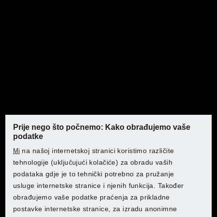
ili koristite druge mogućnosti kontakta:
Kontakt
Vaše upute za rad jednim
klikom
Prije nego što počnemo: Kako obrađujemo vaše
Ne volite kupovati? Jednostavno ga preuzmite kao PDF
podatke
ovdje i odmah počnite.
na našoj internetskoj stranici koristimo različite
Mi
tehnologije (uključujući kolačiće) za obradu vaših
podataka gdje je to tehnički potrebno za pružanje
Na upute
Gdje bite željeli kupovati?
usluge internetske stranice i njenih funkcija. Također
obrađujemo vaše podatke praćenja za prikladne
Gdje bite željeli kupovati?
Gdje bite željeli kupovati?
Gdje bite željeli kupovati?
Gdje bite željeli kupovati?
Gdje bite željeli kupovati?
postavke internetske stranice, za izradu anonimne