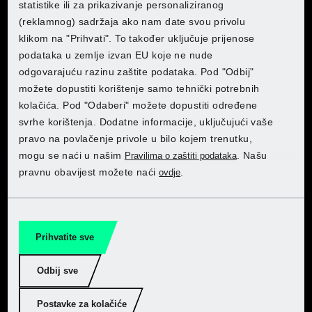
statistike ili za prikazivanje personaliziranog
(reklamnog) sadržaja ako nam date svou privolu
Otkrijte PARKSIDE u Lidlu
klikom na "Prihvati". To također uključuje prijenose
podataka u zemlje izvan EU koje ne nude
Otkrijte PARKSIDE u Lidlu
Otkrijte PARKSIDE u Lidlu
Otkrijte PARKSIDE u Lidlu
Otkrijte PARKSIDE u Lidlu
Otkrijte PARKSIDE u Lidlu
odgovarajuću razinu zaštite podataka. Pod "Odbij"
Kupite ovdje
možete dopustiti korištenje samo tehnički potrebnih
kolačića. Pod "Odaberi" možete dopustiti određene
svrhe korištenja. Dodatne informacije, uključujući vaše
pravo na povlačenje privole u bilo kojem trenutku,
mogu se naći u našim
. Našu
Pravilima o zaštiti podataka
pravnu obavijest možete naći
.
ovdje
Otkrijte PARKSIDE u Kaufland
Otkrijte PARKSIDE u Kaufland
Otkrijte PARKSIDE u Kaufland
Otkrijte PARKSIDE u Kaufland
Otkrijte PARKSIDE u Kaufland
Otkrijte PARKSIDE u Kaufland
Prihvatite sve
Kupite ovdje
Evo što PARKSIDE čini za
Odbij sve
vas
Postavke za kolačiće
Kvaliteta po najboljoj cijeni, veliki izbor i nove opcije