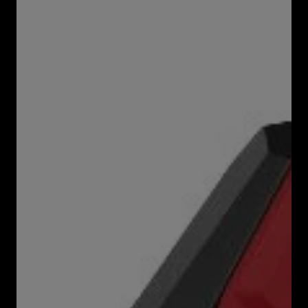
PARKSIDE® Akumulátor 4 Ah PAP 204
A1
Ze série
PARKSIDE X 20 V Team
Napětí akumulátoru
: 20 V
Kapacita akumulátoru
: Ah
Koupit produkt
Popis produktu
PARKSIDE® Akumulátor 4 Ah PAP
204 A1