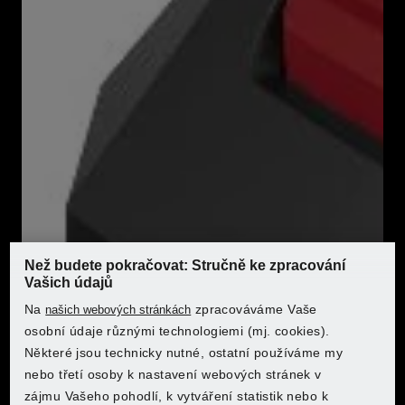
Vlastnosti
Výkonný Li-Ion akumulátor s barevným LED
ukazatelem stavu nabití
Cell Balancing – delší doba provozu akumulátoru,
zvýšená životnost akumulátoru
Delší doba provozu a životnost akumulátoru
díky rovnoměrně namáhaným článkům
Maximální využití potenciálu nabití
Kompatibilní se všemi přístroji série
PARKSIDE X 20 V Team
Záruka: 3 roky
Než budete pokračovat: Stručně ke zpracování
Vašich údajů
Charakteristika produktu
Na
zpracováváme Vaše
našich webových stránkách
Kde chcete nakoupit?
Kde chcete nakoupit?
osobní údaje různými technologiemi (mj. cookies).
Některé jsou technicky nutné, ostatní používáme my
Typ:
Li-Ion
nebo třetí osoby k nastavení webových stránek v
zájmu Vašeho pohodlí, k vytváření statistik nebo k