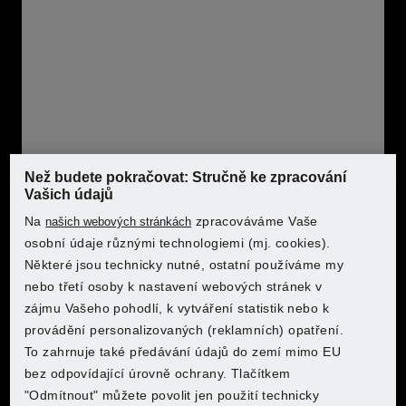
prostřednictvím aplikace PARKSIDE
Kompatibilní se všemi akumulátory série
PARKSIDE X 20 V Team
1 akumulátorová série – více než 100 zařízení
Záruka: 5 let
Než budete pokračovat: Stručně ke zpracování
Charakteristiky produktu
Vašich údajů
Na
zpracováváme Vaše
našich webových stránkách
Kde chcete nakoupit?
Kde chcete nakoupit?
Kde chcete nakoupit?
osobní údaje různými technologiemi (mj. cookies).
Provozní
Akumulátor
Některé jsou technicky nutné, ostatní používáme my
režim:
nebo třetí osoby k nastavení webových stránek v
zájmu Vašeho pohodlí, k vytváření statistik nebo k
Napětí
20 V
provádění personalizovaných (reklamních) opatření.
Projděte si značku PARKSIDE v e-shopu
Projděte si značku PARKSIDE v e-shopu
Projděte si značku PARKSIDE v e-shopu
akumulátoru:
To zahrnuje také předávání údajů do zemí mimo EU
Kde chcete nakoupit?
Kde chcete nakoupit?
Kde chcete nakoupit?
Kde chcete nakoupit?
Lidl
Lidl
Lidl
bez odpovídající úrovně ochrany. Tlačítkem
Počet
2
"Odmítnout" můžete povolit jen použití technicky