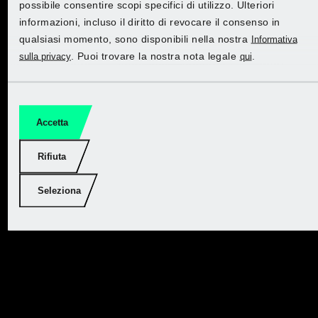
possibile consentire scopi specifici di utilizzo. Ulteriori
informazioni, incluso il diritto di revocare il consenso in
qualsiasi momento, sono disponibili nella nostra
Informativa
. Puoi trovare la nostra nota legale
.
sulla privacy
qui
Accetta
Rifiuta
Seleziona