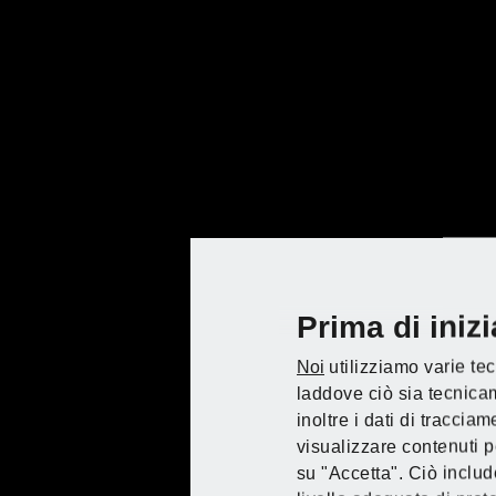
Prima di iniz
Noi
utilizziamo varie tec
laddove ciò sia tecnicam
Manuale d'uso
inoltre i dati di tracci
visualizzare contenuti pe
Scoprire PARKSIDE da K
su "Accetta". Ciò include