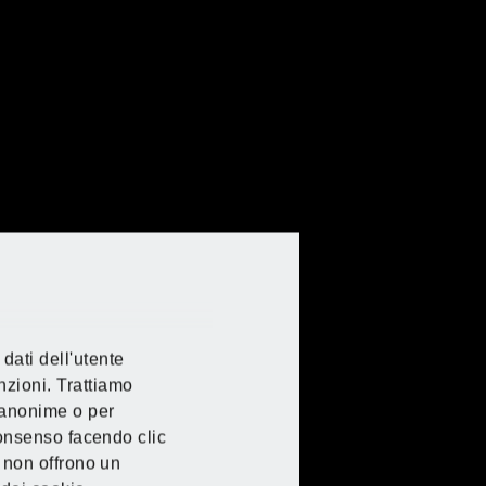
 da Lidl
 da Lidl
 da Lidl
 da Lidl
dati dell'utente
nzioni. Trattiamo
e anonime o per
 consenso facendo clic
e non offrono un