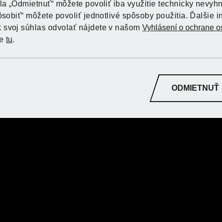
dla „Odmietnuť“ môžete povoliť iba využitie technicky nevyh
ôsobiť“ môžete povoliť jednotlivé spôsoby použitia. Ďalšie i
Objav PARKSIDE 
Objav PARKSIDE 
Objav PARKSIDE 
Objav PARKSIDE 
 svoj súhlas odvolať nájdete v našom
Vyhlásení o ochrane 
te
tu
.
Do online obchodu
Do online obchodu
Do online obchodu
Do online obchodu
ODMIETNUŤ
ode Kaufland
ode Kaufland
PARKSIDE® Príslušenstvo k
PARKSIDE® Stojan
vŕtačke PBZS 5 A1
vŕtačku