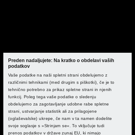
Kosilnica in razkuževalnik
trave
Ta motorja bosta poskrbela, da bo vaša trata v odlični
kondiciji. Naše zmogljive kosilnice zagotavljajo
Preden nadaljujete: Na kratko o obdelavi vaših
enakomerno košnjo. Učinkoviti razraščalniki prezračijo
podatkov
Odkrijte PARKSIDE pri Lidlu
trato ter odstranijo mah in trato. Tu boste našli vse, kar
Odkrijte PARKSIDE pri Lidlu
Odkrijte PARKSIDE pri Lidlu
Odkrijte PARKSIDE pri Lidlu
Vaše podatke na naši spletni strani obdelujemo z
potrebujete za zdrave zelene površine. Spremenite svojo
različnimi tehnikami (med drugim s piškotki), če je to
trato v privlačno za oči!
Izberite svojo državo, da se vam odpre služba za pomoč
tehnično potrebno za prikaz spletne strani in njenih
strankam:
funkcij. Poleg tega vaše podatke o sledenju
Izberite svojo državo, da se vam odpre služba za pomoč
Izberite svojo državo, da se vam odpre služba za pomoč
Izberite svojo državo, da se vam odpre služba za pomoč
obdelujemo za zagotavljanje udobne rabe spletne
strankam:
strankam:
strankam:
strani, ustvarjanje statistik ali za prilagojene
Lidl Belgium (FR)
(oglaševalske) ukrepe, če nam v ta namen dodelite
Lidl Belgium (FR)
Lidl Belgium (FR)
Lidl Belgium (FR)
svoje soglasje s »Strinjam se«. To vključuje tudi
Lidl Belgium (NL)
prenos podatkov v države zunaj EU, ki nimajo