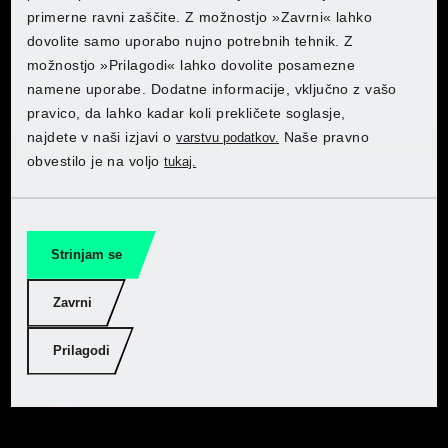
primerne ravni zaščite. Z možnostjo »Zavrni« lahko
Lidl Belgium (NL)
Lidl Belgium (NL)
Lidl Belgium (NL)
dovolite samo uporabo nujno potrebnih tehnik. Z
Lidl Czech
Kupite PARKSIDE pri Kaufland
možnostjo »Prilagodi« lahko dovolite posamezne
Lidl Czech
Lidl Czech
Lidl Czech
Odkrijte PARKSIDE pri Lidlu
namene uporabe. Dodatne informacije, vključno z vašo
Lidl France
pravico, da lahko kadar koli prekličete soglasje,
Izberite svojo državo, da se vam odpre spletna trgovina:
Lidl France
Lidl France
Lidl France
najdete v naši izjavi o
Naše pravno
varstvu podatkov.
Vrt
Kupite tukaj
Lidl Germany
obvestilo je na voljo
tukaj.
Lidl Germany
Lidl Germany
Lidl Germany
Delavnica
Lidl Italy
Lidl Netherlands
Lidl Netherlands
Lidl Netherlands
Tehnologija baterij
Strinjam se
Lidl Netherlands
Lidl Poland
Lidl Poland
Lidl Poland
PERFORMANCE
Zavrni
Lidl Poland
Lidl Slovakia
Lidl Slovakia
Lidl Slovakia
Prilagodi
Lidl Slovakia
Lidl Spain
Lidl Spain
Lidl Spain
Odtis
Lidl Spain
Zasebnost podatkov