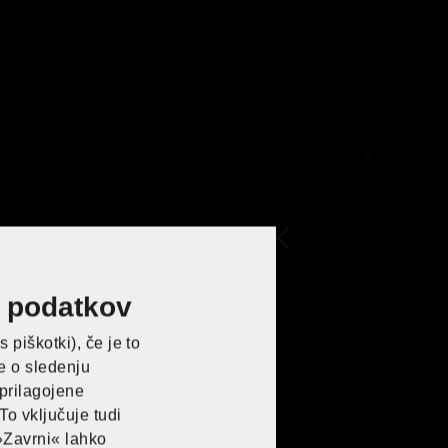
h podatkov
E pri Lidlu
E pri Lidlu
E pri Lidlu
E pri Lidlu
piškotki), če je to
ke o sledenju
 prilagojene
To vključuje tudi
»Zavrni« lahko