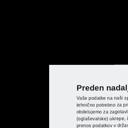
ni vedel, kakšna moč poganja to blagov
smo blagovno znamko zaščitili v Nemči
1997-1999
Zavrtijo se pr
Preden nadalj
Vaše podatke na naši spl
Prvo orodje takrat prodajamo pod zn
tehnično potrebno za pri
se vse spremeni: na trg pridejo električ
obdelujemo za zagotavlja
PARKSIDE. Blagovno znamko v Nemčiji
Kupite PARKSIDE pri K
(oglaševalske) ukrepe, 
orodje. Začenja se velika zgodba in c
prenos podatkov v držav