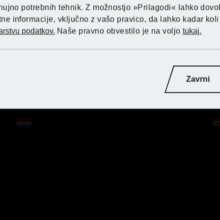
Odkrijte PARKSI
nujno potrebnih tehnik. Z možnostjo »Prilagodi« lahko dov
Lidlu
 pomoč strankam:
 informacije, vključno z vašo pravico, da lahko kadar koli 
 pomoč strankam:
 pomoč strankam:
 pomoč strankam:
arstvu podatkov.
Naše pravno obvestilo je na voljo
tukaj.
Kupite tukaj
Lidl Germany
 spletna trgovina:
Lidl France
Lidl France
Lidl France
Zavrni
Lidl Italy
Lidl Germany
Lidl Germany
Lidl Germany
Lidl Netherlands
Lidl Netherlands
Lidl Netherlands
Lidl Netherlands
Lidl Poland