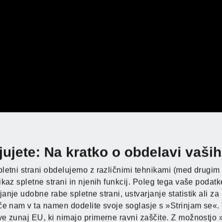
no znamko. Še istega leta
ji.
vi vijaki
ujete: Na kratko o obdelavi vaši
Odkrijte PARKSID
Odkrijte PARKSID
Odkrijte PARKSID
Odkrijte PARKSID
etni strani obdelujemo z različnimi tehnikami (med drugim s 
amko TRONIC. Leta 1999 pa
kaz spletne strani in njenih funkcij. Poleg tega vaše podat
na orodja in stroji
nje udobne rabe spletne strani, ustvarjanje statistik ali za
 uradno zaščitimo tudi za
aufland
če nam v ta namen dodelite svoje soglasje s »Strinjam se«. 
ilj znamke PARKSIDE postaja
e zunaj EU, ki nimajo primerne ravni zaščite. Z možnostjo 