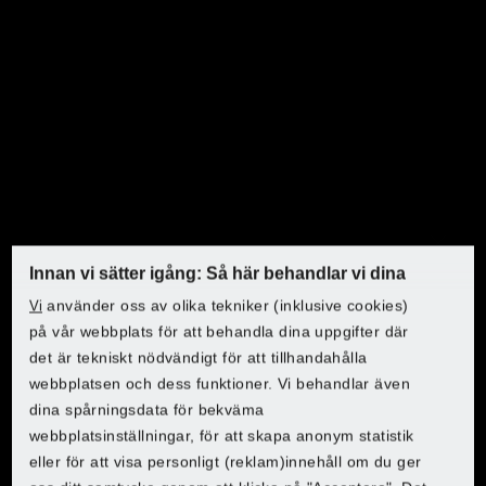
Dina bruksanvisningar med
ett klick
Känner du inte för att rota runt? Ladda bara ner PDF-filen
här och kom igång direkt.
Innan vi sätter igång: Så här behandlar vi dina
Upptäck PARKSIDE på Lidl
använder oss av olika tekniker (inklusive cookies)
Vi
Till instruktionerna
Upptäck PARKSIDE på Lidl
Upptäck PARKSIDE på Lidl
Upptäck PARKSIDE på Lidl
på vår webbplats för att behandla dina uppgifter där
det är tekniskt nödvändigt för att tillhandahålla
Välj land för att komma till webbutiken:
webbplatsen och dess funktioner. Vi behandlar även
dina spårningsdata för bekväma
Välj land för att komma till webbutiken:
Välj land för att komma till webbutiken:
Välj land för att komma till webbutiken:
webbplatsinställningar, för att skapa anonym statistik
Lidl Belgium (FR)
eller för att visa personligt (reklam)innehåll om du ger
Lidl Belgium (FR)
Lidl Belgium (FR)
Lidl Belgium (FR)