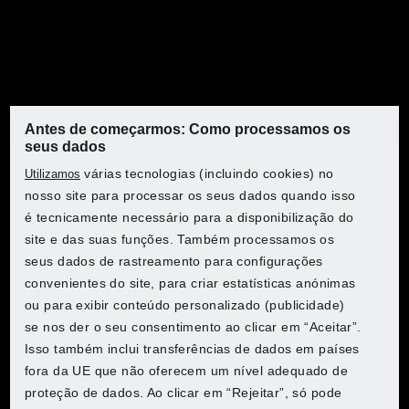
Como encontrar o número
do produto
Encontrarás uma placa de características em cada aparelho
PARKSIDE. Esta contém, além do nome do produto,
também a abreviatura "IAN" com um número. Este é o
Antes de começarmos: Como processamos os
número do produto. Podes utilizar este número para
seus dados
pesquisares de forma precisa o manual de operação
várias tecnologias (incluindo cookies) no
Utilizamos
correspondente.
Descubra o PARKSIDE no Lidl
nosso site para processar os seus dados quando isso
Descubra o PARKSIDE no Lidl
Descubra o PARKSIDE no Lidl
Descubra o PARKSIDE no Lidl
é tecnicamente necessário para a disponibilização do
site e das suas funções. Também processamos os
Escolha o seu país para aceder à loja online:
seus dados de rastreamento para configurações
Escolha o seu país para aceder à loja online:
Escolha o seu país para aceder à loja online:
Escolha o seu país para aceder à loja online:
convenientes do site, para criar estatísticas anónimas
ou para exibir conteúdo personalizado (publicidade)
Lidl Belgium (FR)
se nos der o seu consentimento ao clicar em “Aceitar”.
Lidl Belgium (FR)
Lidl Belgium (FR)
Lidl Belgium (FR)
Isso também inclui transferências de dados em países
Lidl Belgium (NL)
fora da UE que não oferecem um nível adequado de
Lidl Belgium (NL)
Lidl Belgium (NL)
Lidl Belgium (NL)
proteção de dados. Ao clicar em “Rejeitar”, só pode
Lidl Czech