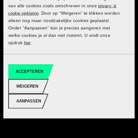
van alle cookies zoals omschreven in onze
privacy- &
PARKSIDE® HSS-
. Door op "Weigeren" te klikken worden
cookie verklaring
spiraalboren
alleen nog maar noodzakelijke cookies geplaatst.
Ontdek PARKSIDE in de Lidl-
Ontdek PARKSIDE in de Lidl-
Ontdek PARKSIDE in de Lidl-
Ontdek PARKSIDE in de Lidl-
Ontdek PARKSIDE in de Lidl-
Onder "Aanpassen" kun je precies aangeven met
onlineshop
onlineshop
onlineshop
onlineshop
onlineshop
welke cookies je al dan niet instemt. U vindt onze
opdruk
.
hier
Naar webshop
Naar webshop
Naar webshop
Naar webshop
Naar webshop
ACCEPTEREN
PARKSIDE®
Klopboormachine
WEIGEREN
AANPASSEN