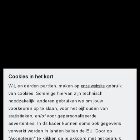
PARKSIDE® Boorhamer
1050 W
Cookies in het kort
PARKSIDE®
Wij, en derden partijen, maken op
gebruik
onze website
Klopboormachine 750 W
van cookies. Sommige hiervan zijn technisch
noodzakelijk, anderen gebruiken we om jouw
voorkeuren op te slaan, voor het bijhouden van
statistieken, en/of voor gepersonaliseerde
advertenties. In dit kader kunnen soms ook gegevens
verwerkt worden in landen buiten de EU. Door op
"Accepteren" te klikken ga je akkoord met het gebruik