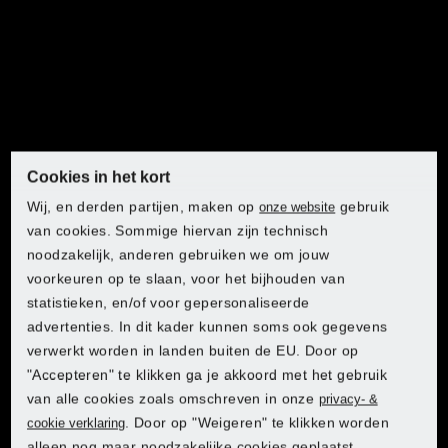
Dankzij de compacte vorm is de haakse boormachine bijzonder
Ve
flexibel. Met deze machine boor en schroef je gemakkelijk in
sl
hoeken, gaten en andere moeilijk bereikbare plaatsen.
ma
Bijvoorbeeld als je rekken bouwt of een precies gereedschap
ge
nodig hebt voor elektrische installaties.
kr
Cookies in het kort
Wij, en derden partijen, maken op
gebruik
onze website
van cookies. Sommige hiervan zijn technisch
noodzakelijk, anderen gebruiken we om jouw
voorkeuren op te slaan, voor het bijhouden van
statistieken, en/of voor gepersonaliseerde
advertenties. In dit kader kunnen soms ook gegevens
verwerkt worden in landen buiten de EU. Door op
"Accepteren" te klikken ga je akkoord met het gebruik
van alle cookies zoals omschreven in onze
privacy- &
. Door op "Weigeren" te klikken worden
cookie verklaring
alleen nog maar noodzakelijke cookies geplaatst.