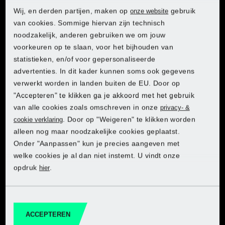
Zaagdiepte:
bij 0°: max. 64 mm
Wij, en derden partijen, maken op
gebruik
onze website
bij 45°: max. 47 mm
van cookies. Sommige hiervan zijn technisch
noodzakelijk, anderen gebruiken we om jouw
Zaagblad-Ø:
-
voorkeuren op te slaan, voor het bijhouden van
statistieken, en/of voor gepersonaliseerde
advertenties. In dit kader kunnen soms ook gegevens
Snijlenguiding:
-
verwerkt worden in landen buiten de EU. Door op
"Accepteren" te klikken ga je akkoord met het gebruik
Stofafzuiging:
-
van alle cookies zoals omschreven in onze
privacy- &
. Door op "Weigeren" te klikken worden
cookie verklaring
Afzuigaansluiting-
-
alleen nog maar noodzakelijke cookies geplaatst.
Ontdek PARKSIDE in de Lidl-
Ontdek PARKSIDE in de Lidl-
Ontdek PARKSIDE in de Lidl-
Ontdek PARKSIDE in de Lidl-
Ontdek PARKSIDE in de Lidl-
Ø:
Onder "Aanpassen" kun je precies aangeven met
Ontdek PARKSIDE in de Lidl-onlineshop
onlineshop
onlineshop
onlineshop
onlineshop
onlineshop
welke cookies je al dan niet instemt. U vindt onze
Accessoires:
1x Houtzaagblad (Ø 190
opdruk
.
hier
mm, boring Ø 30 mm, 24
Naar webshop
Naar webshop
Naar webshop
Naar webshop
Naar webshop
Naar webshop
tanden – voorgemonteerd)
1x Parallelgeleider
1x Inbussleutel
ACCEPTEREN
1x Adapter voor externe