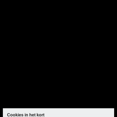
met 30 mm zaagbladboring en een max. bladdikte
van 2,4 mm (bijv. van PARKSIDE)
Productkenmerken
Voeding:
Elektrisch
Vermogen:
1800 W
-1
Onbelast
3000–6000 min
(6-traps)
toerental:
Accuspanning:
-
Zaaghoek:
0–45°
Cookies in het kort