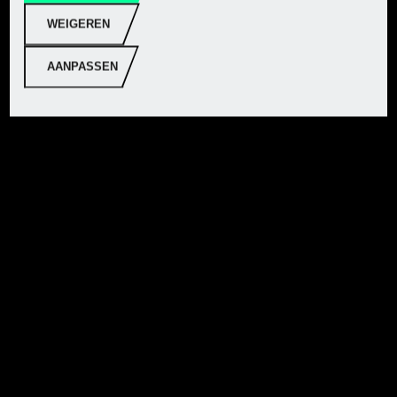
stofafzuiging
WEIGEREN
Opbergkoffer:
-
AANPASSEN
Materiaal:
Behuizing: Kunststof
Zaagbladbehuizing:
Aluminium
Bodemplaat: Aluminium
spuitgietwerk
Parallelgeleider: Staal -
verzinkt
Afmetingen:
Handcirkelzaag: ca. 353 x
262 x 273 mm
Basisplaat: ca. 327 x 204
mm
Parallelgeleider: ca. 255 x
100 x 3 mm
Afzuigadapter: ca. Ø 35
mm