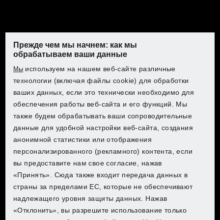
Как найти номер продукта
На каждом приборе PARKSIDE есть фирменная
табличка. На ней вы увидите не только название
Прежде чем мы начнем: как мы
продукта, но и аббревиатуру «IAN» с цифрой за ней.
обрабатываем ваши данные
Это номер продукта. По нему можно еще точнее
найти нужную инструкцию по эксплуатации.
используем на нашем веб-сайте различные
Мы
Откройте для себя PARKSIDE в
технологии (включая файлы cookie) для обработки
Откройте для себя PARKSIDE в
Откройте для себя PARKSIDE в
Откройте для себя PARKSIDE в
Lidl
ваших данных, если это технически необходимо для
Lidl
Lidl
Lidl
обеспечения работы веб-сайта и его функций. Мы
также будем обрабатывать ваши сопроводительные
Выберите свою страну для перехода в интернет-
данные для удобной настройки веб-сайта, создания
магазин:
Выберите свою страну для перехода в интернет-
Выберите свою страну для перехода в интернет-
Выберите свою страну для перехода в интернет-
анонимной статистики или отображения
магазин:
магазин:
магазин:
персонализированного (рекламного) контента, если
вы предоставите нам свое согласие, нажав
Lidl Belgium (FR)
«Принять». Сюда также входит передача данных в
Lidl Belgium (FR)
Lidl Belgium (FR)
Lidl Belgium (FR)
страны за пределами ЕС, которые не обеспечивают
Lidl Belgium (NL)
надлежащего уровня защиты данных. Нажав
Приобретите нужные продукты
Lidl Belgium (NL)
Lidl Belgium (NL)
Lidl Belgium (NL)
«Отклонить», вы разрешите использование только
PARKSIDE в Kaufland
Lidl Czech