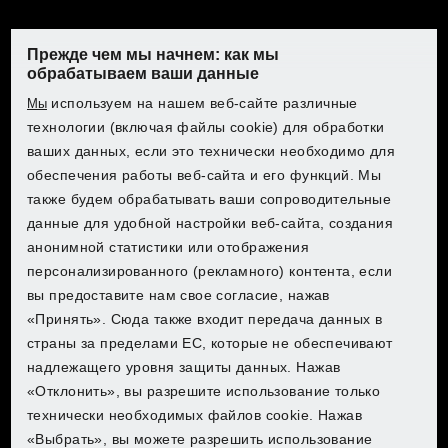
Прежде чем мы начнем: как мы
обрабатываем ваши данные
используем на нашем веб-сайте различные
Мы
Откройте для себя PARKSIDE в
технологии (включая файлы cookie) для обработки
Откройте для себя PARKSIDE в
Откройте для себя PARKSIDE в
Откройте для себя PARKSIDE в
Lidl
ваших данных, если это технически необходимо для
Lidl
Lidl
Lidl
обеспечения работы веб-сайта и его функций. Мы
также будем обрабатывать ваши сопроводительные
Выберите свою страну для перехода в интернет-
данные для удобной настройки веб-сайта, создания
магазин:
Выберите свою страну для перехода в интернет-
Выберите свою страну для перехода в интернет-
Выберите свою страну для перехода в интернет-
Информация об обработке
анонимной статистики или отображения
ваших данных!
магазин:
магазин:
магазин:
персонализированного (рекламного) контента, если
вы предоставите нам свое согласие, нажав
Lidl Belgium (FR)
При воспроизведении данного видеоролика с
«Принять». Сюда также входит передача данных в
YouTube данные передаются в компанию Google
Lidl Belgium (FR)
Lidl Belgium (FR)
Lidl Belgium (FR)
Подходящий аккумулятор
страны за пределами ЕС, которые не обеспечивают
Ltd., Ирландия, а на вашем конечном устройстве
Lidl Belgium (NL)
для любого проекта
надлежащего уровня защиты данных. Нажав
Приобретите нужные продукты
устанавливаются файлы cookie. Нажимая на
Lidl Belgium (NL)
Lidl Belgium (NL)
Lidl Belgium (NL)
«Отклонить», вы разрешите использование только
видеоролик, вы соглашаетесь с передачей данных
PARKSIDE в Kaufland
В ассортименте X20V Team есть инструменты для
Lidl Czech
Откройте для себя PARKSIDE в
технически необходимых файлов cookie. Нажав
и использованием файлов cookie.
любой задачи – от перфораторов до воздуходувок.
Lidl Czech
Lidl Czech
Lidl Czech
Lidl
«Выбрать», вы можете разрешить использование
Дополнительная информация об обработке