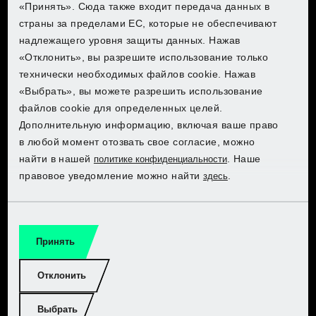
«Принять». Сюда также входит передача данных в
Lidl Belgium (FR)
Lidl Belgium (FR)
Lidl Belgium (FR)
страны за пределами ЕС, которые не обеспечивают
Lidl Belgium (NL)
надлежащего уровня защиты данных. Нажав
Приобретите нужные продукты
Lidl Belgium (NL)
Lidl Belgium (NL)
Lidl Belgium (NL)
«Отклонить», вы разрешите использование только
PARKSIDE в Kaufland
Lidl Czech
Откройте для себя PARKSIDE в
технически необходимых файлов cookie. Нажав
Lidl Czech
Lidl Czech
Lidl Czech
Lidl
«Выбрать», вы можете разрешить использование
файлов cookie для определенных целей.
Lidl France
Выберите свою страну для перехода в интернет-
Дополнительную информацию, включая ваше право
Lidl France
Lidl France
Lidl France
магазин:
в любой момент отозвать свое согласие, можно
Купить здесь
Lidl Germany
найти в нашей
. Наше
политике конфиденциальности
Сад
Lidl Germany
Lidl Germany
Lidl Germany
правовое уведомление можно найти
.
здесь
Lidl Italy
Мастерская
Lidl Netherlands
Lidl Netherlands
Lidl Netherlands
Lidl Netherlands
Аккумуляторная технология
Lidl Poland
Lidl Poland
Lidl Poland
Принять
Lidl Poland
PERFORMANCE
Отклонить
Lidl Slovakia
Lidl Slovakia
Lidl Slovakia
Lidl Slovakia
Выбрать