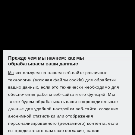
Газонокосилка и
вертикуттер
Прежде чем мы начнем: как мы
обрабатываем ваши данные
Эти мощные машины приведут ваш газон в
используем на нашем веб-сайте различные
Мы
Откройте для себя PARKSIDE в
идеальное состояние. Наши мощные газонокосилки
технологии (включая файлы cookie) для обработки
обеспечивают ровную стрижку. Эффективные
Откройте для себя PARKSIDE в
Откройте для себя PARKSIDE в
Откройте для себя PARKSIDE в
Lidl
ваших данных, если это технически необходимо для
скарификаторы аэрируют газон и удаляют мох и
Lidl
Lidl
Lidl
обеспечения работы веб-сайта и его функций. Мы
тростник. Здесь вы найдете все, что нужно для
также будем обрабатывать ваши сопроводительные
здоровых зеленых насаждений. Превратите свой
Выберите свою страну для перехода в интернет-
данные для удобной настройки веб-сайта, создания
газон в объект внимания!
магазин:
Выберите свою страну для перехода в интернет-
Выберите свою страну для перехода в интернет-
Выберите свою страну для перехода в интернет-
анонимной статистики или отображения
магазин:
магазин:
магазин:
персонализированного (рекламного) контента, если
вы предоставите нам свое согласие, нажав
Lidl Belgium (FR)